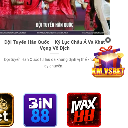
✕
Đội Tuyển Hàn Quốc – Kỷ Lục Châu Á Và Khát
 Gaming hoặc Isle of Man. Giấy phép này là
Vọng Vô Địch
chặt chẽ, không có hành vi gian lận kết quả.
 có bất kỳ tranh chấp nào xảy ra, tổ chức cấp
Đội tuyển Hàn Quốc từ lâu đã khẳng định vị thế không thể
lay chuyển...
iải cỏ ít người biết tới. Quan trọng nhất là
rường.
Việc này giúp người chơi thu về lợi
theo diễn biến thực tế của trận đấu để phục