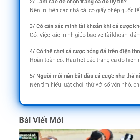
2/ Làm sao để chọn trang cá độ uy tín?
Nên ưu tiên các nhà cái có giấy phép quốc tế
3/ Có cần xác minh tài khoản khi cá cược k
Có. Việc xác minh giúp bảo vệ tài khoản, đảm 
4/ Có thể chơi cá cược bóng đá trên điện th
Trang cá độ bóng đá
là một nền tảng trực tu
Hoàn toàn có. Hầu hết các trang cá độ hiện n
đây, người chơi không chỉ dự đoán kết quả t
hay cược thẻ phạt
.
5/ Người mới nên bắt đầu cá cược như thế n
Nên tìm hiểu luật chơi, thử với số vốn nhỏ, c
Mọi hoạt động từ việc soi tỷ lệ Odds, đặt t
động công khai, những nền tảng này phải có 
cược của bạn đều được ghi nhận và trả thưở
Bài Viết Mới
5 Tiêu chí đánh giá một tr
Để nhận diện một sân chơi chất lượng giữa h