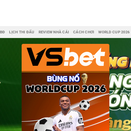
BĐ
LỊCH THI ĐẤU
REVIEW NHÀ CÁI
CÁCH CHƠI
WORLD CUP 2026
×