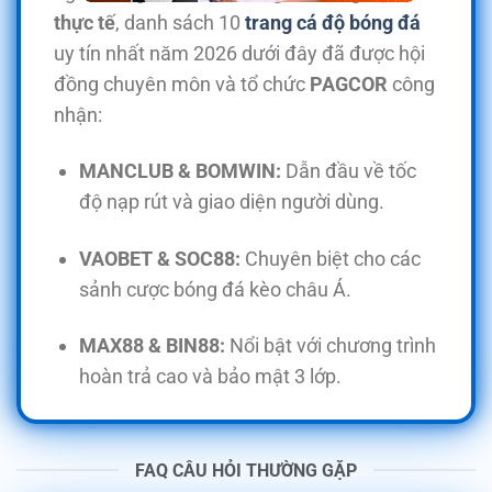
thực tế
, danh sách 10
trang cá độ bóng đá
uy tín nhất năm 2026 dưới đây đã được hội
đồng chuyên môn và tổ chức
PAGCOR
công
nhận:
MANCLUB & BOMWIN:
Dẫn đầu về tốc
độ nạp rút và giao diện người dùng.
VAOBET & SOC88:
Chuyên biệt cho các
sảnh cược bóng đá kèo châu Á.
MAX88 & BIN88:
Nổi bật với chương trình
hoàn trả cao và bảo mật 3 lớp.
DV88 & RICBET:
Hệ thống máy chủ nước
ngoài, đảm bảo đường truyền ổn định.
FAQ CÂU HỎI THƯỜNG GẶP