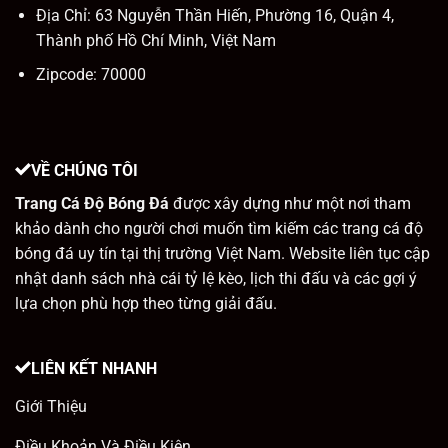
Địa Chỉ: 63 Nguyễn Thần Hiến, Phường 16, Quận 4
,
đỗ an toàn để xuống tiền cho các trận đấu
Thành phố Hồ Chí Minh, Việt Nam
thể thao, hãy tham khảo ngay danh sách
Zipcode:
70000
#10 cái tên dưới đây:
NET88 – Trang cá độ bóng đá uy tín
VỀ CHÚNG TÔI
Trang Cá Độ Bóng Đá
được xây dựng như một nơi tham
khảo dành cho người chơi muốn tìm kiếm các trang cá độ
bóng đá uy tín tại thị trường Việt Nam. Website liên tục cập
nhật danh sách nhà cái tỷ lệ kèo, lịch thi đấu và các gợi ý
lựa chọn phù hợp theo từng giải đấu.
NET88 là trang cá độ bóng đá có độ uy tín lâu
LIÊN KẾT NHANH
năm
Giới Thiệu
NET88 khởi đầu là một tập đoàn giải trí tại
Điều Khoản Và Điều Kiện