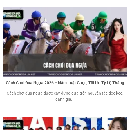
Giấy phép cá cược quốc tế đảm bảo tính hợp
pháp cao
Một
trang cá độ bóng đá
an toàn trước hết
Cách Chơi Đua Ngựa 2026 – Nắm Luật Cược, Tối Ưu Tỷ Lệ Thắng
phải có sự công nhận từ các tổ chức như
Cách chơi đua ngựa được xây dựng dựa trên nguyên tắc đọc kèo,
PAGCOR, Curacao Gaming hoặc Isle of Man.
đánh giá...
Giấy phép này là bằng chứng thép cho thấy
nhà cái
top 10 trang cá độ bóng đá uy tín
2025
hoạt động dưới sự giám sát chặt chẽ,
không có hành vi gian lận kết quả.
Khi chơi