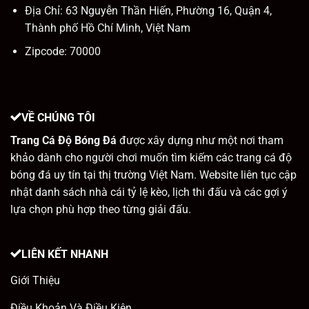
Địa Chỉ: 63 Nguyễn Thần Hiến, Phường 16, Quận 4
,
đỗ an toàn để xuống tiền cho các trận đấu
Thành phố Hồ Chí Minh, Việt Nam
thể thao, hãy tham khảo ngay danh sách
Zipcode:
70000
#10 cái tên dưới đây:
NET88 – Trang cá độ bóng đá uy tín
VỀ CHÚNG TÔI
Trang Cá Độ Bóng Đá
được xây dựng như một nơi tham
khảo dành cho người chơi muốn tìm kiếm các trang cá độ
bóng đá uy tín tại thị trường Việt Nam. Website liên tục cập
nhật danh sách nhà cái tỷ lệ kèo, lịch thi đấu và các gợi ý
lựa chọn phù hợp theo từng giải đấu.
NET88 là trang cá độ bóng đá có độ uy tín lâu
LIÊN KẾT NHANH
năm
Giới Thiệu
NET88 khởi đầu là một tập đoàn giải trí tại
Điều Khoản Và Điều Kiện