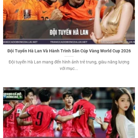
tục theo diễn biến thực tế của trận đấu để
phục vụ nhu cầu đánh rung.
Hệ thống bảo mật tuyệt đối
Đội Tuyển Hà Lan Và Hành Trình Săn Cúp Vàng World Cup 2026
Đội tuyển Hà Lan mang đến hình ảnh trẻ trung, giàu năng lượng
với mục...
Hệ thống bảo mật thông tin giúp người chơi
luôn an toàn
Yếu tố an toàn dữ liệu luôn là mối quan tâm