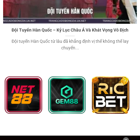
hàng đầu của các dân chơi cá cược bóng đá
chuyên nghiệp hiện nay. Các trang web
chuẩn quốc tế phải áp dụng công nghệ mã
hóa SSL 128 bit để ngăn chặn mọi sự xâm
Đội Tuyển Hàn Quốc – Kỷ Lục Châu Á Và Khát Vọng Vô Địch
nhập trái phép từ bên thứ ba.
Toàn bộ thông
Đội tuyển Hàn Quốc từ lâu đã khẳng định vị thế không thể lay
tin cá nhân và lịch sử giao dịch nạp rút tiền
chuyển...
của hội viên cần được lưu giữ trong môi
trường ngoại tuyến an toàn. Một nhà cái
chất lượng sẽ cam kết không bao giờ bán
thông tin khách hàng cho các đơn vị quảng
cáo hay tổ chức khác.
Tốc độ xử lý giao dịch nhanh
Một
trang cá độ bóng đá
xanh chín luôn
hiểu rằng dòng tiền của người chơi cần được
luân chuyển một cách nhanh chóng nhất.