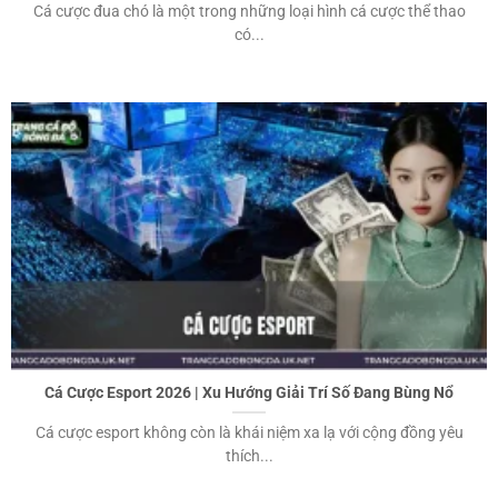
Cá cược đua chó là một trong những loại hình cá cược thể thao
bạn đều được ghi nhận và trả thưởng minh
có...
bạch theo đúng quy định.
==>
Giới Thiệu
Trang Cá Độ Bóng Đá
5 Tiêu chí đánh giá một trang cá độ
bóng đá uy tín
Để nhận diện một sân chơi chất lượng giữa
hàng ngàn thương hiệu trên thị trường,
người mới cần dựa vào các thước đo cụ thể
về pháp lý và vận hành. Dưới đây là những
tiêu chuẩn khắt khe nhất mà một
nền tảng
cá cược bóng đá
chuyên nghiệp bắt buộc
phải đáp ứng được:
Cá Cược Esport 2026 | Xu Hướng Giải Trí Số Đang Bùng Nổ
Cá cược esport không còn là khái niệm xa lạ với cộng đồng yêu
Sở hữu giấy phép quốc tế
thích...