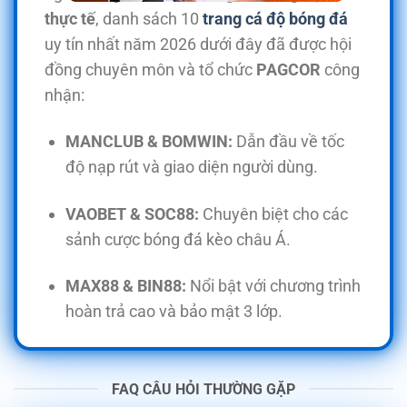
thực tế
, danh sách 10
trang cá độ bóng đá
uy tín nhất năm 2026 dưới đây đã được hội
đồng chuyên môn và tổ chức
PAGCOR
công
nhận:
MANCLUB & BOMWIN:
Dẫn đầu về tốc
độ nạp rút và giao diện người dùng.
VAOBET & SOC88:
Chuyên biệt cho các
sảnh cược bóng đá kèo châu Á.
MAX88 & BIN88:
Nổi bật với chương trình
hoàn trả cao và bảo mật 3 lớp.
DV88 & RICBET:
Hệ thống máy chủ nước
ngoài, đảm bảo đường truyền ổn định.
FAQ CÂU HỎI THƯỜNG GẶP