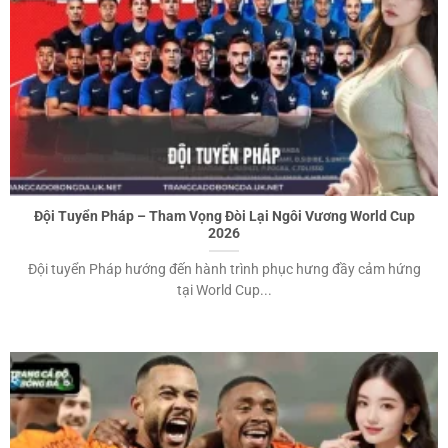
tại các địa chỉ này, quyền lợi về tiền bạc của
bạn luôn được bảo vệ bởi luật pháp quốc tế.
Nếu có bất kỳ tranh chấp nào xảy ra, tổ chức
cấp phép sẽ đứng ra phân xử công bằng cho
người chơi.
Tỷ lệ kèo đa dạng và odds cạnh tranh
Những
nhà cái bóng đá uy tín
thường cung
Đội Tuyển Pháp – Tham Vọng Đòi Lại Ngôi Vương World Cup
2026
cấp bảng kèo phong phú từ giải Ngoại hạng
Đội tuyển Pháp hướng đến hành trình phục hưng đầy cảm hứng
Anh cho đến các giải cỏ ít người biết tới.
tại World Cup...
Quan trọng nhất là tỷ lệ Odds (tỷ giá quy đổi
tiền thưởng) phải luôn ở mức cao và ổn định
so với mặt bằng chung của thị trường.
Việc
này giúp người chơi thu về lợi nhuận tối ưu
hơn trên cùng một số tiền bỏ ra đặt cược.
Ngoài ra, bảng kèo cần được cập nhật liên