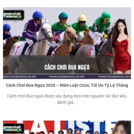
Giấy phép cá cược quốc tế đảm bảo tính hợp
pháp cao
Một
trang cá độ bóng đá
an toàn trước hết
Cách Chơi Đua Ngựa 2026 – Nắm Luật Cược, Tối Ưu Tỷ Lệ Thắng
phải có sự công nhận từ các tổ chức như
Cách chơi đua ngựa được xây dựng dựa trên nguyên tắc đọc kèo,
PAGCOR, Curacao Gaming hoặc Isle of Man.
đánh giá...
Giấy phép này là bằng chứng thép cho thấy
nhà cái
top 10 trang cá độ bóng đá uy tín
2025
hoạt động dưới sự giám sát chặt chẽ,
không có hành vi gian lận kết quả.
Khi chơi