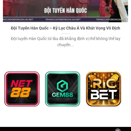
hàng đầu của các dân chơi cá cược bóng đá
chuyên nghiệp hiện nay. Các trang web
chuẩn quốc tế phải áp dụng công nghệ mã
hóa SSL 128 bit để ngăn chặn mọi sự xâm
Đội Tuyển Hàn Quốc – Kỷ Lục Châu Á Và Khát Vọng Vô Địch
nhập trái phép từ bên thứ ba.
Toàn bộ thông
Đội tuyển Hàn Quốc từ lâu đã khẳng định vị thế không thể lay
tin cá nhân và lịch sử giao dịch nạp rút tiền
chuyển...
của hội viên cần được lưu giữ trong môi
trường ngoại tuyến an toàn. Một nhà cái
chất lượng sẽ cam kết không bao giờ bán
thông tin khách hàng cho các đơn vị quảng
cáo hay tổ chức khác.
Tốc độ xử lý giao dịch nhanh
…
Một
trang cá độ bóng đá
xanh chín luôn
hiểu rằng dòng tiền của người chơi cần được
luân chuyển một cách nhanh chóng nhất.