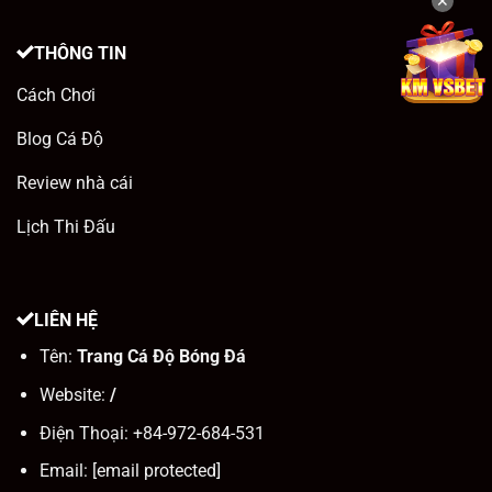
✕
Quy trình nạp tiền thông thường chỉ mất từ 1
đến 3 phút thông qua nhiều kênh như
THÔNG TIN
chuyển khoản ngân hàng hoặc ví điện tử.
Cách Chơi
Đối với lệnh rút tiền thắng cược, thời gian xử
lý không nên quá 30 phút sau khi lệnh được
Blog Cá Độ
phê duyệt. Sự minh bạch trong tài chính và
Review nhà cái
tốc độ thanh toán sòng phẳng chính là điểm
Lịch Thi Đấu
cộng lớn nhất để giữ chân khách hàng lâu
dài.
TOP #10 trang cá độ bóng đá xanh
LIÊN HỆ
chín, minh bạch nhất 2026
Tên:
Trang Cá Độ Bóng Đá
Thị trường năm 2026 chứng kiến sự trỗi dậy
Website:
/
của những
trang cá độ bóng đá
thế hệ mới
Điện Thoại: +84-972-684-531
với công nghệ hiện đại và tỷ lệ trả thưởng
Email:
[email protected]
cực cao. Nếu bạn đang tìm kiếm một bến