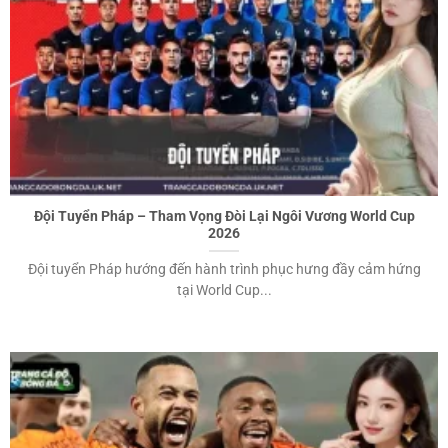
tại các địa chỉ này, quyền lợi về tiền bạc của
bạn luôn được bảo vệ bởi luật pháp quốc tế.
Nếu có bất kỳ tranh chấp nào xảy ra, tổ chức
cấp phép sẽ đứng ra phân xử công bằng cho
người chơi.
Tỷ lệ kèo đa dạng và odds cạnh tranh
Những
nhà cái bóng đá uy tín
thường cung
Đội Tuyển Pháp – Tham Vọng Đòi Lại Ngôi Vương World Cup
2026
cấp bảng kèo phong phú từ giải Ngoại hạng
Đội tuyển Pháp hướng đến hành trình phục hưng đầy cảm hứng
Anh cho đến các giải cỏ ít người biết tới.
tại World Cup...
Quan trọng nhất là tỷ lệ Odds (tỷ giá quy đổi
tiền thưởng) phải luôn ở mức cao và ổn định
so với mặt bằng chung của thị trường.
Việc
này giúp người chơi thu về lợi nhuận tối ưu
hơn trên cùng một số tiền bỏ ra đặt cược.
Ngoài ra, bảng kèo cần được cập nhật liên