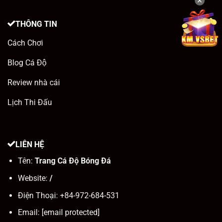
✕
Quy trình nạp tiền thông thường chỉ mất từ 1
đến 3 phút thông qua nhiều kênh như
THÔNG TIN
chuyển khoản ngân hàng hoặc ví điện tử.
Cách Chơi
Đối với lệnh rút tiền thắng cược, thời gian xử
lý không nên quá 30 phút sau khi lệnh được
Blog Cá Độ
phê duyệt. Sự minh bạch trong tài chính và
Review nhà cái
tốc độ thanh toán sòng phẳng chính là điểm
Lịch Thi Đấu
cộng lớn nhất để giữ chân khách hàng lâu
dài.
TOP #10 trang cá độ bóng đá xanh
LIÊN HỆ
chín, minh bạch nhất 2026
Tên:
Trang Cá Độ Bóng Đá
Thị trường năm 2026 chứng kiến sự trỗi dậy
Website:
/
của những
trang cá độ bóng đá
thế hệ mới
Điện Thoại: +84-972-684-531
với công nghệ hiện đại và tỷ lệ trả thưởng
Email:
[email protected]
cực cao. Nếu bạn đang tìm kiếm một bến