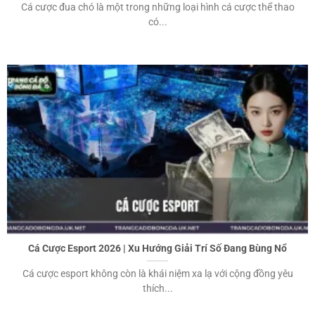
Cá cược đua chó là một trong những loại hình cá cược thể thao
bạn đều được ghi nhận và trả thưởng minh
có...
bạch theo đúng quy định.
==>
Giới Thiệu
Trang Cá Độ Bóng Đá
5 Tiêu chí đánh giá một trang cá độ
bóng đá uy tín
Để nhận diện một sân chơi chất lượng giữa
hàng ngàn thương hiệu trên thị trường,
người mới cần dựa vào các thước đo cụ thể
về pháp lý và vận hành. Dưới đây là những
tiêu chuẩn khắt khe nhất mà một
nền tảng
cá cược bóng đá
chuyên nghiệp bắt buộc
phải đáp ứng được:
Cá Cược Esport 2026 | Xu Hướng Giải Trí Số Đang Bùng Nổ
Cá cược esport không còn là khái niệm xa lạ với cộng đồng yêu
Sở hữu giấy phép quốc tế
thích...