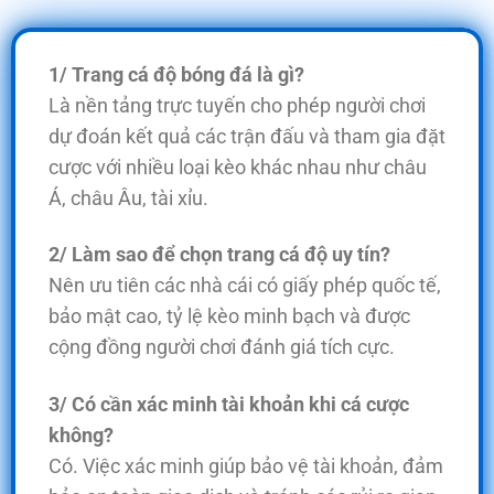
GEM88 & NET88:
Đa dạng kèo cược từ
các giải đấu lớn toàn cầu (Premier
1/ Trang cá độ bóng đá là gì?
League, World Cup).
Là nền tảng trực tuyến cho phép người chơi
dự đoán kết quả các trận đấu và tham gia đặt
Trang cá độ bóng đá là gì?
cược với nhiều loại kèo khác nhau như châu
Á, châu Âu, tài xỉu.
2/ Làm sao để chọn trang cá độ uy tín?
Nên ưu tiên các nhà cái có giấy phép quốc tế,
bảo mật cao, tỷ lệ kèo minh bạch và được
cộng đồng người chơi đánh giá tích cực.
3/ Có cần xác minh tài khoản khi cá cược
Trang cá độ bóng đá là nền tảng đặt cược trực
không?
tuyến
Có. Việc xác minh giúp bảo vệ tài khoản, đảm