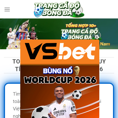
Chuyển
đến
nội
dung
×
TOP 10 TRANG CÁ ĐỘ BÓNG ĐÁ UY
TÍN - TRẢ THƯỞNG NHANH 2026
Tìm kiếm một địa chỉ cá cược thể thao an
toàn là ưu tiên hàng đầu của người chơi tại
Việt Nam. Dựa trên kết quả kiểm định
nghiêm ngặt với hơn
500 giờ trải nghiệm