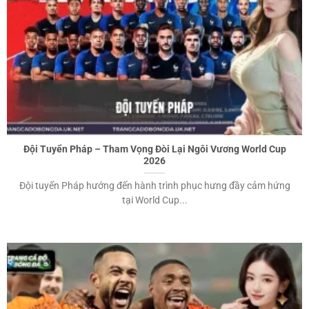
tại các địa chỉ này, quyền lợi về tiền bạc của
bạn luôn được bảo vệ bởi luật pháp quốc tế.
Nếu có bất kỳ tranh chấp nào xảy ra, tổ chức
cấp phép sẽ đứng ra phân xử công bằng cho
người chơi.
Tỷ lệ kèo đa dạng và odds cạnh tranh
Những
nhà cái bóng đá uy tín
thường cung
Đội Tuyển Pháp – Tham Vọng Đòi Lại Ngôi Vương World Cup
2026
cấp bảng kèo phong phú từ giải Ngoại hạng
Đội tuyển Pháp hướng đến hành trình phục hưng đầy cảm hứng
Anh cho đến các giải cỏ ít người biết tới.
tại World Cup...
Quan trọng nhất là tỷ lệ Odds (tỷ giá quy đổi
tiền thưởng) phải luôn ở mức cao và ổn định
so với mặt bằng chung của thị trường.
Việc
này giúp người chơi thu về lợi nhuận tối ưu
hơn trên cùng một số tiền bỏ ra đặt cược.
Ngoài ra, bảng kèo cần được cập nhật liên