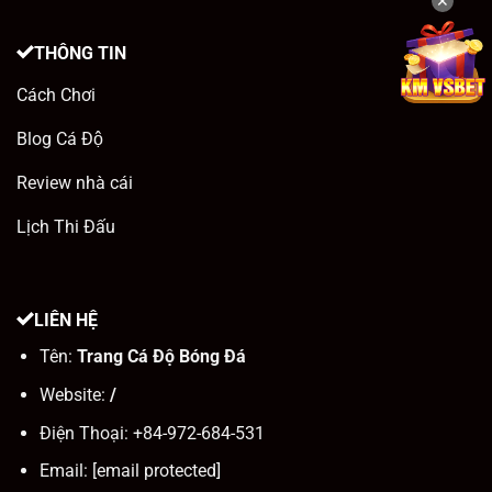
✕
Quy trình nạp tiền thông thường chỉ mất từ 1
đến 3 phút thông qua nhiều kênh như
THÔNG TIN
chuyển khoản ngân hàng hoặc ví điện tử.
Cách Chơi
Đối với lệnh rút tiền thắng cược, thời gian xử
lý không nên quá 30 phút sau khi lệnh được
Blog Cá Độ
phê duyệt. Sự minh bạch trong tài chính và
Review nhà cái
tốc độ thanh toán sòng phẳng chính là điểm
Lịch Thi Đấu
cộng lớn nhất để giữ chân khách hàng lâu
dài.
TOP #10 trang cá độ bóng đá xanh
LIÊN HỆ
chín, minh bạch nhất 2026
Tên:
Trang Cá Độ Bóng Đá
Thị trường năm 2026 chứng kiến sự trỗi dậy
Website:
/
của những
trang cá độ bóng đá
thế hệ mới
Điện Thoại: +84-972-684-531
với công nghệ hiện đại và tỷ lệ trả thưởng
Email:
[email protected]
cực cao. Nếu bạn đang tìm kiếm một bến