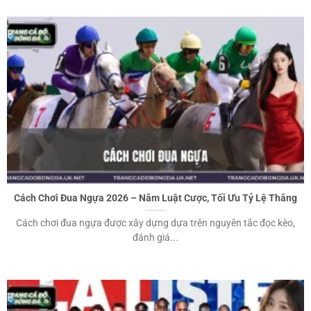
Giấy phép cá cược quốc tế đảm bảo tính hợp
pháp cao
Một
trang cá độ bóng đá
an toàn trước hết
Cách Chơi Đua Ngựa 2026 – Nắm Luật Cược, Tối Ưu Tỷ Lệ Thắng
phải có sự công nhận từ các tổ chức như
Cách chơi đua ngựa được xây dựng dựa trên nguyên tắc đọc kèo,
PAGCOR, Curacao Gaming hoặc Isle of Man.
đánh giá...
Giấy phép này là bằng chứng thép cho thấy
nhà cái
top 10 trang cá độ bóng đá uy tín
2025
hoạt động dưới sự giám sát chặt chẽ,
không có hành vi gian lận kết quả.
Khi chơi