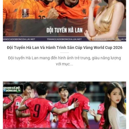
tục theo diễn biến thực tế của trận đấu để
phục vụ nhu cầu đánh rung.
Hệ thống bảo mật tuyệt đối
Đội Tuyển Hà Lan Và Hành Trình Săn Cúp Vàng World Cup 2026
Đội tuyển Hà Lan mang đến hình ảnh trẻ trung, giàu năng lượng
với mục...
Hệ thống bảo mật thông tin giúp người chơi
luôn an toàn
Yếu tố an toàn dữ liệu luôn là mối quan tâm