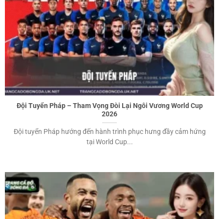
tại các địa chỉ này, quyền lợi về tiền bạc của
bạn luôn được bảo vệ bởi luật pháp quốc tế.
Nếu có bất kỳ tranh chấp nào xảy ra, tổ chức
cấp phép sẽ đứng ra phân xử công bằng cho
người chơi.
Tỷ lệ kèo đa dạng và odds cạnh tranh
Những
nhà cái bóng đá uy tín
thường cung
Đội Tuyển Pháp – Tham Vọng Đòi Lại Ngôi Vương World Cup
2026
cấp bảng kèo phong phú từ giải Ngoại hạng
Đội tuyển Pháp hướng đến hành trình phục hưng đầy cảm hứng
Anh cho đến các giải cỏ ít người biết tới.
tại World Cup...
Quan trọng nhất là tỷ lệ Odds (tỷ giá quy đổi
tiền thưởng) phải luôn ở mức cao và ổn định
so với mặt bằng chung của thị trường.
Việc
này giúp người chơi thu về lợi nhuận tối ưu
hơn trên cùng một số tiền bỏ ra đặt cược.
Ngoài ra, bảng kèo cần được cập nhật liên