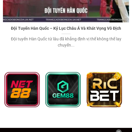
hàng đầu của các dân chơi cá cược bóng đá
chuyên nghiệp hiện nay. Các trang web
chuẩn quốc tế phải áp dụng công nghệ mã
hóa SSL 128 bit để ngăn chặn mọi sự xâm
Đội Tuyển Hàn Quốc – Kỷ Lục Châu Á Và Khát Vọng Vô Địch
nhập trái phép từ bên thứ ba.
Toàn bộ thông
Đội tuyển Hàn Quốc từ lâu đã khẳng định vị thế không thể lay
tin cá nhân và lịch sử giao dịch nạp rút tiền
chuyển...
của hội viên cần được lưu giữ trong môi
trường ngoại tuyến an toàn. Một nhà cái
chất lượng sẽ cam kết không bao giờ bán
thông tin khách hàng cho các đơn vị quảng
cáo hay tổ chức khác.
Tốc độ xử lý giao dịch nhanh
…
Một
trang cá độ bóng đá
xanh chín luôn
hiểu rằng dòng tiền của người chơi cần được
luân chuyển một cách nhanh chóng nhất.