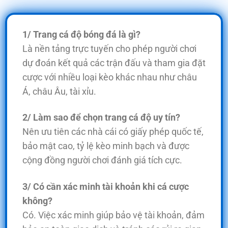
GEM88 & NET88:
Đa dạng kèo cược từ
các giải đấu lớn toàn cầu (Premier
1/ Trang cá độ bóng đá là gì?
League, World Cup).
Là nền tảng trực tuyến cho phép người chơi
dự đoán kết quả các trận đấu và tham gia đặt
Trang cá độ bóng đá là gì?
cược với nhiều loại kèo khác nhau như châu
Á, châu Âu, tài xỉu.
2/ Làm sao để chọn trang cá độ uy tín?
Nên ưu tiên các nhà cái có giấy phép quốc tế,
bảo mật cao, tỷ lệ kèo minh bạch và được
cộng đồng người chơi đánh giá tích cực.
3/ Có cần xác minh tài khoản khi cá cược
Trang cá độ bóng đá là nền tảng đặt cược trực
không?
tuyến
Có. Việc xác minh giúp bảo vệ tài khoản, đảm