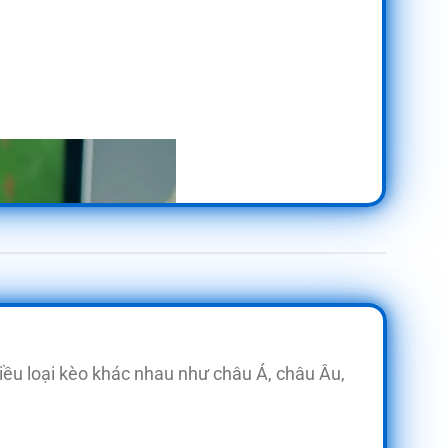
iều loại kèo khác nhau như châu Á, châu Âu,