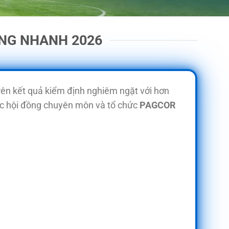
ỞNG NHANH 2026
trên kết quả kiểm định nghiêm ngặt với hơn
ợc hội đồng chuyên môn và tổ chức
PAGCOR