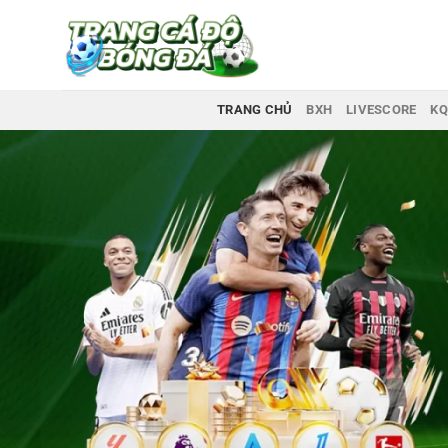
Chuyển
đến
nội
dung
TRANG CHỦ
BXH
LIVESCORE
KQ