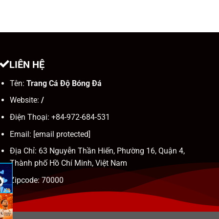
LIÊN HỆ
Tên:
Trang Cá Độ Bóng Đá
Website:
/
Điện Thoại: +84-972-684-531
Email:
[email protected]
Địa Chỉ: 63 Nguyễn Thần Hiến, Phường 16, Quận 4
,
Thành phố Hồ Chí Minh, Việt Nam
Zipcode:
70000