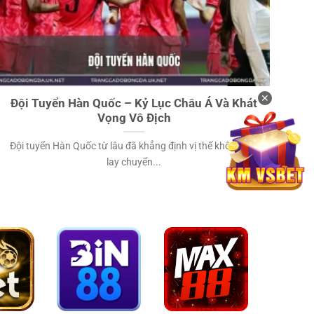
✕
Đội Tuyển Hàn Quốc – Kỷ Lục Châu Á Và Khát
 Gaming hoặc Isle of Man. Giấy phép này là
Vọng Vô Địch
chặt chẽ, không có hành vi gian lận kết quả.
 có bất kỳ tranh chấp nào xảy ra, tổ chức cấp
Đội tuyển Hàn Quốc từ lâu đã khẳng định vị thế không thể
lay chuyển...
iải cỏ ít người biết tới. Quan trọng nhất là
rường.
Việc này giúp người chơi thu về lợi
theo diễn biến thực tế của trận đấu để phục