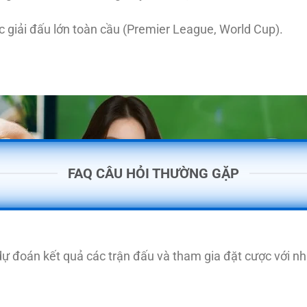
 giải đấu lớn toàn cầu (Premier League, World Cup).
FAQ CÂU HỎI THƯỜNG GẶP
dự đoán kết quả các trận đấu và tham gia đặt cược với nh