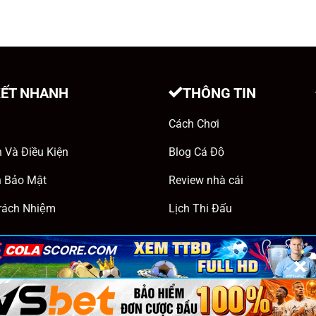
KẾT NHANH
THÔNG TIN
Cách Chơi
 Và Điều Kiện
Blog Cá Độ
h Bảo Mật
Review nhà cái
Trách Nhiệm
Lịch Thi Đấu
×
×
×