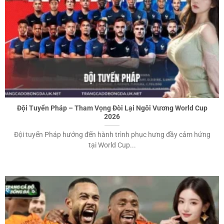
tại các địa chỉ này, quyền lợi về tiền bạc của
bạn luôn được bảo vệ bởi luật pháp quốc tế.
Nếu có bất kỳ tranh chấp nào xảy ra, tổ chức
cấp phép sẽ đứng ra phân xử công bằng cho
người chơi.
Tỷ lệ kèo đa dạng và odds cạnh tranh
Những
nhà cái bóng đá uy tín
thường cung
Đội Tuyển Pháp – Tham Vọng Đòi Lại Ngôi Vương World Cup
2026
cấp bảng kèo phong phú từ giải Ngoại hạng
Đội tuyển Pháp hướng đến hành trình phục hưng đầy cảm hứng
Anh cho đến các giải cỏ ít người biết tới.
tại World Cup...
Quan trọng nhất là tỷ lệ Odds (tỷ giá quy đổi
tiền thưởng) phải luôn ở mức cao và ổn định
so với mặt bằng chung của thị trường.
Việc
này giúp người chơi thu về lợi nhuận tối ưu
hơn trên cùng một số tiền bỏ ra đặt cược.
Ngoài ra, bảng kèo cần được cập nhật liên