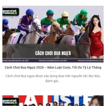
Giấy phép cá cược quốc tế đảm bảo tính hợp
pháp cao
Một
trang cá độ bóng đá
an toàn trước hết
Cách Chơi Đua Ngựa 2026 – Nắm Luật Cược, Tối Ưu Tỷ Lệ Thắng
phải có sự công nhận từ các tổ chức như
Cách chơi đua ngựa được xây dựng dựa trên nguyên tắc đọc kèo,
PAGCOR, Curacao Gaming hoặc Isle of Man.
đánh giá...
Giấy phép này là bằng chứng thép cho thấy
nhà cái
top 10 trang cá độ bóng đá uy tín
2025
hoạt động dưới sự giám sát chặt chẽ,
không có hành vi gian lận kết quả.
Khi chơi