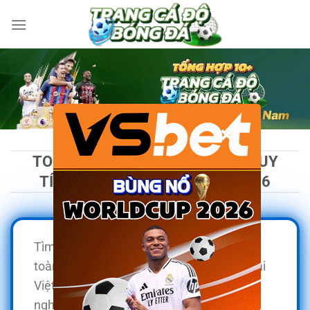
Chuyển
đến
nội
dung
×
TOP 10 TRANG CÁ ĐỘ BÓNG ĐÁ UY
TÍN - TRẢ THƯỞNG NHANH 2026
Tìm kiếm một địa chỉ cá cược thể thao an
toàn là ưu tiên hàng đầu của người chơi tại
Việt Nam. Dựa trên kết quả kiểm định
nghiêm ngặt với hơn
500 giờ trải nghiệm