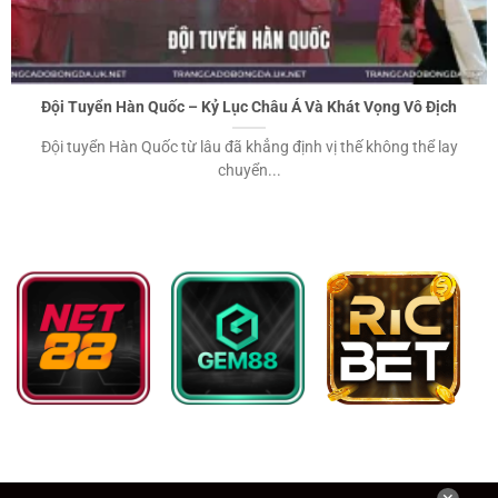
hàng đầu của các dân chơi cá cược bóng đá
chuyên nghiệp hiện nay. Các trang web
chuẩn quốc tế phải áp dụng công nghệ mã
hóa SSL 128 bit để ngăn chặn mọi sự xâm
Đội Tuyển Hàn Quốc – Kỷ Lục Châu Á Và Khát Vọng Vô Địch
nhập trái phép từ bên thứ ba.
Toàn bộ thông
Đội tuyển Hàn Quốc từ lâu đã khẳng định vị thế không thể lay
tin cá nhân và lịch sử giao dịch nạp rút tiền
chuyển...
của hội viên cần được lưu giữ trong môi
trường ngoại tuyến an toàn. Một nhà cái
chất lượng sẽ cam kết không bao giờ bán
thông tin khách hàng cho các đơn vị quảng
cáo hay tổ chức khác.
Tốc độ xử lý giao dịch nhanh
Một
trang cá độ bóng đá
xanh chín luôn
hiểu rằng dòng tiền của người chơi cần được
luân chuyển một cách nhanh chóng nhất.