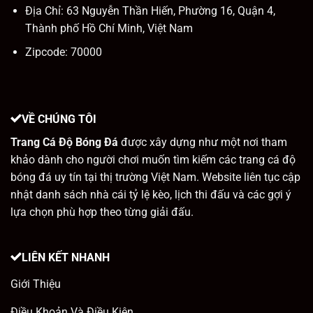
Địa Chỉ: 63 Nguyễn Thần Hiến, Phường 16, Quận 4
,
đỗ an toàn để xuống tiền cho các trận đấu
Thành phố Hồ Chí Minh, Việt Nam
thể thao, hãy tham khảo ngay danh sách
Zipcode:
70000
#10 cái tên dưới đây:
NET88 – Trang cá độ bóng đá uy tín
VỀ CHÚNG TÔI
Trang Cá Độ Bóng Đá
được xây dựng như một nơi tham
khảo dành cho người chơi muốn tìm kiếm các trang cá độ
bóng đá uy tín tại thị trường Việt Nam. Website liên tục cập
nhật danh sách nhà cái tỷ lệ kèo, lịch thi đấu và các gợi ý
lựa chọn phù hợp theo từng giải đấu.
NET88 là trang cá độ bóng đá có độ uy tín lâu
LIÊN KẾT NHANH
năm
Giới Thiệu
NET88 khởi đầu là một tập đoàn giải trí tại
Điều Khoản Và Điều Kiện