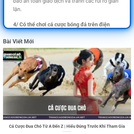
bảo an toàn giao dịch và tránh các rủi ro gian
Trang cá độ bóng đá
là một nền tảng trực
lận.
tuyến được vận hành bởi các nhà cái nhằm
cung cấp dịch vụ đặt cược cho các trận đấu
4/ Có thể chơi cá cược bóng đá trên điện
thể thao.
Tại đây, người chơi không chỉ dự
thoại không?
đoán kết quả thắng hay thua mà còn có thể
Bài Viết Mới
Hoàn toàn có. Hầu hết các trang cá độ hiện
tham gia vào hàng trăm loại kèo khác nhau
nay đều hỗ trợ giao diện mobile hoặc app
như kèo châu Á, kèo tài xỉu hay cược thẻ
riêng, giúp người chơi tham gia mọi lúc mọi
phạt
.
nơi.
Mọi hoạt động từ việc soi tỷ lệ Odds, đặt tiền
5/ Người mới nên bắt đầu cá cược như thế
đến nhận thưởng đều được thực hiện thông
nào?
qua giao diện website hoặc ứng dụng di
Nên tìm hiểu luật chơi, thử với số vốn nhỏ,
động.
Để hoạt động công khai, những nền
chọn kèo đơn giản và quản lý ngân sách hợp
tảng này phải có tiềm lực tài chính mạnh và
lý để hạn chế rủi ro.
được cấp phép bởi các tổ chức quản lý cờ
Cá Cược Đua Chó Từ A Đến Z | Hiểu Đúng Trước Khi Tham Gia
bạc quốc tế. Nó đảm bảo mọi vé cược của