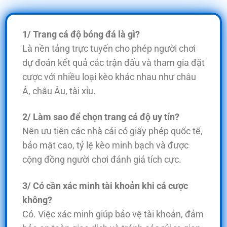
GEM88 & NET88:
Đa dạng kèo cược từ
các giải đấu lớn toàn cầu (Premier
1/ Trang cá độ bóng đá là gì?
League, World Cup).
Là nền tảng trực tuyến cho phép người chơi
dự đoán kết quả các trận đấu và tham gia đặt
Trang cá độ bóng đá là gì?
cược với nhiều loại kèo khác nhau như châu
Á, châu Âu, tài xỉu.
2/ Làm sao để chọn trang cá độ uy tín?
Nên ưu tiên các nhà cái có giấy phép quốc tế,
bảo mật cao, tỷ lệ kèo minh bạch và được
cộng đồng người chơi đánh giá tích cực.
3/ Có cần xác minh tài khoản khi cá cược
Trang cá độ bóng đá là nền tảng đặt cược trực
không?
tuyến
Có. Việc xác minh giúp bảo vệ tài khoản, đảm