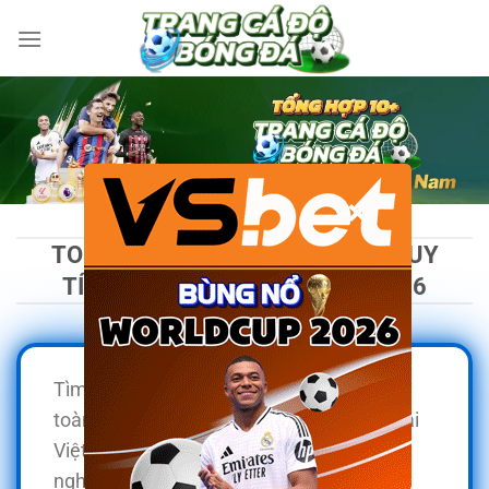
Chuyển
đến
nội
dung
×
TOP 10 TRANG CÁ ĐỘ BÓNG ĐÁ UY
TÍN - TRẢ THƯỞNG NHANH 2026
Tìm kiếm một địa chỉ cá cược thể thao an
toàn là ưu tiên hàng đầu của người chơi tại
Việt Nam. Dựa trên kết quả kiểm định
nghiêm ngặt với hơn
500 giờ trải nghiệm