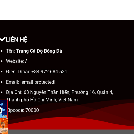
LIÊN HỆ
Tên:
Trang Cá Độ Bóng Đá
Website:
/
Điện Thoại: +84-972-684-531
Email:
[email protected]
Địa Chỉ: 63 Nguyễn Thần Hiến, Phường 16, Quận 4
,
Thành phố Hồ Chí Minh, Việt Nam
Zipcode:
70000