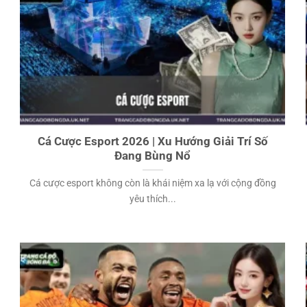
he nhất mà một
nền tảng cá cược bóng đá
chuyên nghiệp b
Cá Cược Esport 2026 | Xu Hướng Giải Trí Số
Đang Bùng Nổ
Cá cược esport không còn là khái niệm xa lạ với cộng đồng
yêu thích...