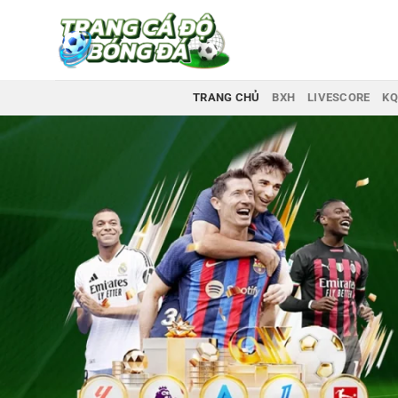
Chuyển
đến
nội
dung
TRANG CHỦ
BXH
LIVESCORE
KQ