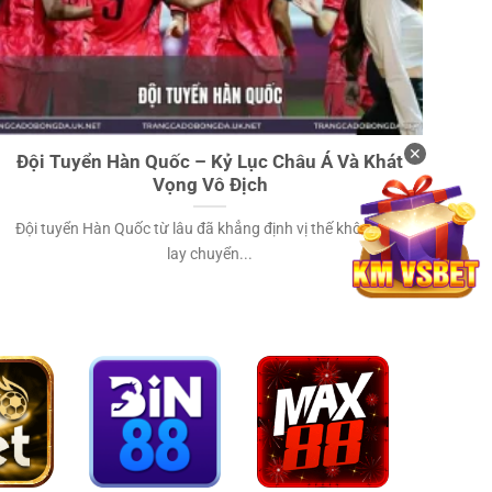
✕
Đội Tuyển Hàn Quốc – Kỷ Lục Châu Á Và Khát
 Gaming hoặc Isle of Man. Giấy phép này là
Vọng Vô Địch
chặt chẽ, không có hành vi gian lận kết quả.
 có bất kỳ tranh chấp nào xảy ra, tổ chức cấp
Đội tuyển Hàn Quốc từ lâu đã khẳng định vị thế không thể
lay chuyển...
iải cỏ ít người biết tới. Quan trọng nhất là
rường.
Việc này giúp người chơi thu về lợi
theo diễn biến thực tế của trận đấu để phục