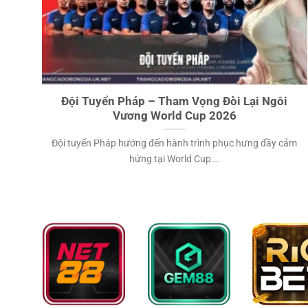
Đội Tuyển Pháp – Tham Vọng Đòi Lại Ngôi
Một
trang cá độ bóng đá
an toàn trước hết 
Vương World Cup 2026
bằng chứng thép cho thấy nhà cái
top 10 tra
Khi chơi tại các địa chỉ này, quyền lợi về ti
Đội tuyển Pháp hướng đến hành trình phục hưng đầy cảm
hứng tại World Cup...
phép sẽ đứng ra phân xử công bằng cho ngườ
Tỷ lệ kèo đa dạng và odds cạnh t
Những
nhà cái bóng đá uy tín
thường cung cấ
tỷ lệ Odds (tỷ giá quy đổi tiền thưởng) phải
nhuận tối ưu hơn trên cùng một số tiền bỏ ra
vụ nhu cầu đánh rung.