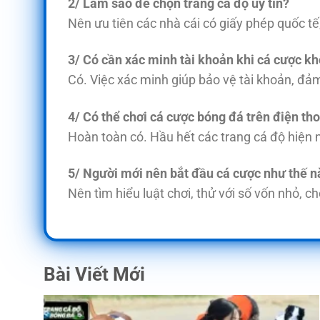
2/ Làm sao để chọn trang cá độ uy tín?
Nên ưu tiên các nhà cái có giấy phép quốc tế
3/ Có cần xác minh tài khoản khi cá cược k
Có. Việc xác minh giúp bảo vệ tài khoản, đảm 
4/ Có thể chơi cá cược bóng đá trên điện th
Trang cá độ bóng đá
là một nền tảng trực tu
Hoàn toàn có. Hầu hết các trang cá độ hiện n
đây, người chơi không chỉ dự đoán kết quả t
hay cược thẻ phạt
.
5/ Người mới nên bắt đầu cá cược như thế n
Nên tìm hiểu luật chơi, thử với số vốn nhỏ, c
Mọi hoạt động từ việc soi tỷ lệ Odds, đặt t
động công khai, những nền tảng này phải có 
cược của bạn đều được ghi nhận và trả thưở
Bài Viết Mới
5 Tiêu chí đánh giá một tr
Để nhận diện một sân chơi chất lượng giữa h