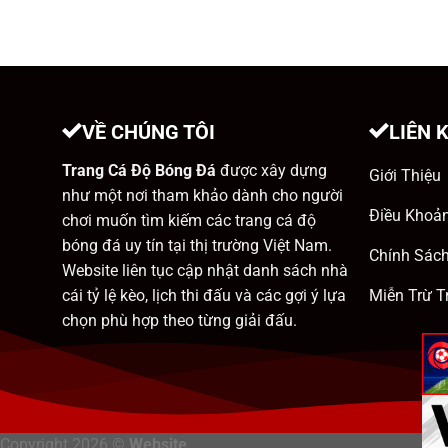
Hệ thống bảo mật tuyệt đối
VỀ CHÚNG TÔI
LIÊN 
Trang Cá Độ Bóng Đá
được xây dựng
Giới Thiệu
như một nơi tham khảo dành cho người
Điều Khoản
chơi muốn tìm kiếm các trang cá độ
bóng đá uy tín tại thị trường Việt Nam.
Chính Sác
Website liên tục cập nhật danh sách nhà
Miễn Trừ 
cái tỷ lệ kèo, lịch thi đấu và các gợi ý lựa
chọn phù hợp theo từng giải đấu.
Copyright 2026 ©
Website