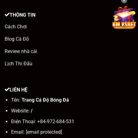
✕
Quy trình nạp tiền thông thường chỉ mất từ 1
đến 3 phút thông qua nhiều kênh như
THÔNG TIN
chuyển khoản ngân hàng hoặc ví điện tử.
Cách Chơi
Đối với lệnh rút tiền thắng cược, thời gian xử
lý không nên quá 30 phút sau khi lệnh được
Blog Cá Độ
phê duyệt. Sự minh bạch trong tài chính và
Review nhà cái
tốc độ thanh toán sòng phẳng chính là điểm
Lịch Thi Đấu
cộng lớn nhất để giữ chân khách hàng lâu
dài.
TOP #10 trang cá độ bóng đá xanh
LIÊN HỆ
chín, minh bạch nhất 2026
Tên:
Trang Cá Độ Bóng Đá
Thị trường năm 2026 chứng kiến sự trỗi dậy
Website:
/
của những
trang cá độ bóng đá
thế hệ mới
Điện Thoại: +84-972-684-531
với công nghệ hiện đại và tỷ lệ trả thưởng
Email:
[email protected]
cực cao. Nếu bạn đang tìm kiếm một bến