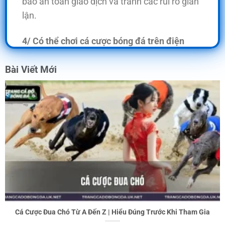
bảo an toàn giao dịch và tránh các rủi ro gian
Trang cá độ bóng đá
là một nền tảng trực
lận.
tuyến được vận hành bởi các nhà cái nhằm
cung cấp dịch vụ đặt cược cho các trận đấu
4/ Có thể chơi cá cược bóng đá trên điện
thể thao.
Tại đây, người chơi không chỉ dự
thoại không?
đoán kết quả thắng hay thua mà còn có thể
Bài Viết Mới
Hoàn toàn có. Hầu hết các trang cá độ hiện
tham gia vào hàng trăm loại kèo khác nhau
nay đều hỗ trợ giao diện mobile hoặc app
như kèo châu Á, kèo tài xỉu hay cược thẻ
riêng, giúp người chơi tham gia mọi lúc mọi
phạt
.
nơi.
Mọi hoạt động từ việc soi tỷ lệ Odds, đặt tiền
5/ Người mới nên bắt đầu cá cược như thế
đến nhận thưởng đều được thực hiện thông
nào?
qua giao diện website hoặc ứng dụng di
Nên tìm hiểu luật chơi, thử với số vốn nhỏ,
động.
Để hoạt động công khai, những nền
chọn kèo đơn giản và quản lý ngân sách hợp
tảng này phải có tiềm lực tài chính mạnh và
lý để hạn chế rủi ro.
được cấp phép bởi các tổ chức quản lý cờ
Cá Cược Đua Chó Từ A Đến Z | Hiểu Đúng Trước Khi Tham Gia
bạc quốc tế. Nó đảm bảo mọi vé cược của