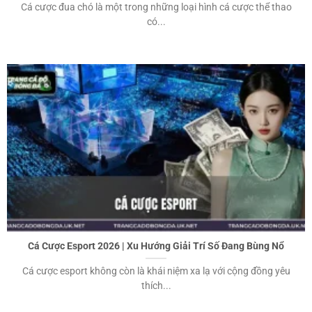
Cá cược đua chó là một trong những loại hình cá cược thể thao
bạn đều được ghi nhận và trả thưởng minh
có...
bạch theo đúng quy định.
==>
Giới Thiệu
Trang Cá Độ Bóng Đá
5 Tiêu chí đánh giá một trang cá độ
bóng đá uy tín
Để nhận diện một sân chơi chất lượng giữa
hàng ngàn thương hiệu trên thị trường,
người mới cần dựa vào các thước đo cụ thể
về pháp lý và vận hành. Dưới đây là những
tiêu chuẩn khắt khe nhất mà một
nền tảng
cá cược bóng đá
chuyên nghiệp bắt buộc
phải đáp ứng được:
Cá Cược Esport 2026 | Xu Hướng Giải Trí Số Đang Bùng Nổ
Cá cược esport không còn là khái niệm xa lạ với cộng đồng yêu
Sở hữu giấy phép quốc tế
thích...