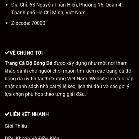
Địa Chỉ: 63 Nguyễn Thần Hiến, Phường 16, Quận 4
,
đỗ an toàn để xuống tiền cho các trận đấu
Thành phố Hồ Chí Minh, Việt Nam
thể thao, hãy tham khảo ngay danh sách
Zipcode:
70000
#10 cái tên dưới đây:
NET88 – Trang cá độ bóng đá uy tín
VỀ CHÚNG TÔI
Trang Cá Độ Bóng Đá
được xây dựng như một nơi tham
khảo dành cho người chơi muốn tìm kiếm các trang cá độ
bóng đá uy tín tại thị trường Việt Nam. Website liên tục cập
nhật danh sách nhà cái tỷ lệ kèo, lịch thi đấu và các gợi ý
lựa chọn phù hợp theo từng giải đấu.
NET88 là trang cá độ bóng đá có độ uy tín lâu
LIÊN KẾT NHANH
năm
Giới Thiệu
NET88 khởi đầu là một tập đoàn giải trí tại
Điều Khoản Và Điều Kiện