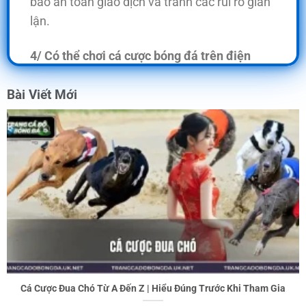
bảo an toàn giao dịch và tránh các rủi ro gian
Trang cá độ bóng đá
là một nền tảng trực
lận.
tuyến được vận hành bởi các nhà cái nhằm
cung cấp dịch vụ đặt cược cho các trận đấu
4/ Có thể chơi cá cược bóng đá trên điện
thể thao.
Tại đây, người chơi không chỉ dự
thoại không?
đoán kết quả thắng hay thua mà còn có thể
Bài Viết Mới
Hoàn toàn có. Hầu hết các trang cá độ hiện
tham gia vào hàng trăm loại kèo khác nhau
nay đều hỗ trợ giao diện mobile hoặc app
như kèo châu Á, kèo tài xỉu hay cược thẻ
riêng, giúp người chơi tham gia mọi lúc mọi
phạt
.
nơi.
Mọi hoạt động từ việc soi tỷ lệ Odds, đặt tiền
5/ Người mới nên bắt đầu cá cược như thế
đến nhận thưởng đều được thực hiện thông
nào?
qua giao diện website hoặc ứng dụng di
Nên tìm hiểu luật chơi, thử với số vốn nhỏ,
động.
Để hoạt động công khai, những nền
chọn kèo đơn giản và quản lý ngân sách hợp
tảng này phải có tiềm lực tài chính mạnh và
lý để hạn chế rủi ro.
được cấp phép bởi các tổ chức quản lý cờ
Cá Cược Đua Chó Từ A Đến Z | Hiểu Đúng Trước Khi Tham Gia
bạc quốc tế. Nó đảm bảo mọi vé cược của