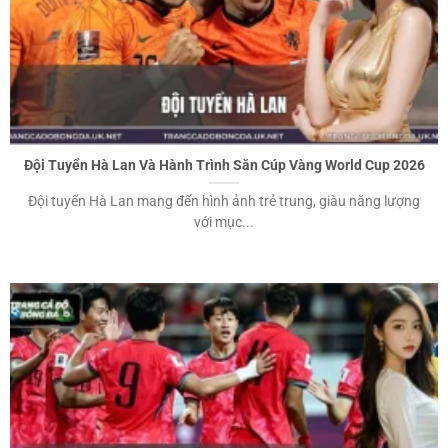
tục theo diễn biến thực tế của trận đấu để
phục vụ nhu cầu đánh rung.
Hệ thống bảo mật tuyệt đối
Đội Tuyển Hà Lan Và Hành Trình Săn Cúp Vàng World Cup 2026
Đội tuyển Hà Lan mang đến hình ảnh trẻ trung, giàu năng lượng
với mục...
Hệ thống bảo mật thông tin giúp người chơi
luôn an toàn
Yếu tố an toàn dữ liệu luôn là mối quan tâm