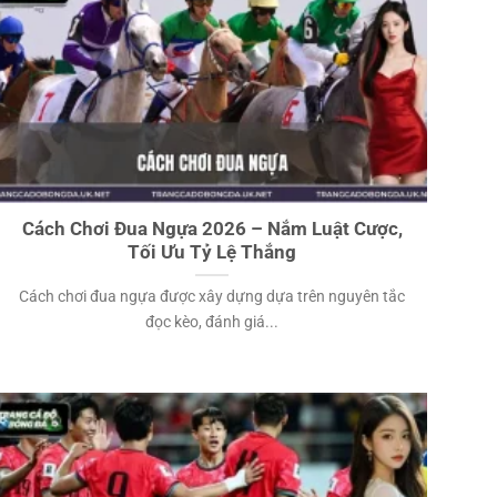
ắt buộc phải đáp ứng được:
Cách Chơi Đua Ngựa 2026 – Nắm Luật Cược,
Tối Ưu Tỷ Lệ Thắng
Cách chơi đua ngựa được xây dựng dựa trên nguyên tắc
đọc kèo, đánh giá...