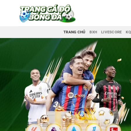
Chuyển
đến
nội
dung
TRANG CHỦ
BXH
LIVESCORE
KQ