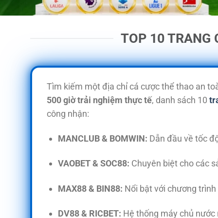
TOP 10 TRANG 
Tìm kiếm một địa chỉ cá cược thể thao an to
500 giờ trải nghiệm thực tế
, danh sách 10
tr
công nhận:
MANCLUB & BOMWIN:
Dẫn đầu về tốc độ
VAOBET & SOC88:
Chuyên biệt cho các s
MAX88 & BIN88:
Nổi bật với chương trình
DV88 & RICBET:
Hệ thống máy chủ nước n