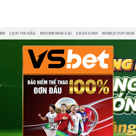
BĐ
LỊCH THI ĐẤU
REVIEW NHÀ CÁI
CÁCH CHƠI
WORLD CUP 2026
×