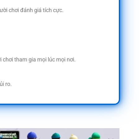
ời chơi đánh giá tích cực.
ụ đặt cược cho các trận đấu thể thao.
Tại
 chơi tham gia mọi lúc mọi nơi.
kèo khác nhau như kèo châu Á, kèo tài xỉu
i ro.
ện website hoặc ứng dụng di động.
Để hoạt
c quản lý cờ bạc quốc tế. Nó đảm bảo mọi vé
Cá Độ Bóng Đá
vào các thước đo cụ thể về pháp lý và vận