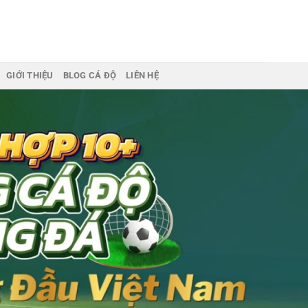
GIỚI THIỆU
BLOG CÁ ĐỘ
LIÊN HỆ