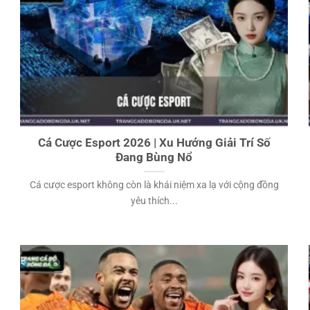
he nhất mà một
nền tảng cá cược bóng đá
chuyên nghiệp b
Cá Cược Esport 2026 | Xu Hướng Giải Trí Số
Đang Bùng Nổ
Cá cược esport không còn là khái niệm xa lạ với cộng đồng
yêu thích...