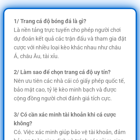
GEM88 & NET88:
Đa dạng kèo cược từ
các giải đấu lớn toàn cầu (Premier
1/ Trang cá độ bóng đá là gì?
League, World Cup).
Là nền tảng trực tuyến cho phép người chơi
dự đoán kết quả các trận đấu và tham gia đặt
Trang cá độ bóng đá là gì?
cược với nhiều loại kèo khác nhau như châu
Á, châu Âu, tài xỉu.
2/ Làm sao để chọn trang cá độ uy tín?
Nên ưu tiên các nhà cái có giấy phép quốc tế,
bảo mật cao, tỷ lệ kèo minh bạch và được
cộng đồng người chơi đánh giá tích cực.
3/ Có cần xác minh tài khoản khi cá cược
Trang cá độ bóng đá là nền tảng đặt cược trực
không?
tuyến
Có. Việc xác minh giúp bảo vệ tài khoản, đảm