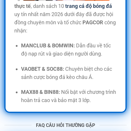
thực tế
, danh sách 10
trang cá độ bóng đá
uy tín nhất năm 2026 dưới đây đã được hội
đồng chuyên môn và tổ chức
PAGCOR
công
nhận:
MANCLUB & BOMWIN:
Dẫn đầu về tốc
độ nạp rút và giao diện người dùng.
VAOBET & SOC88:
Chuyên biệt cho các
sảnh cược bóng đá kèo châu Á.
MAX88 & BIN88:
Nổi bật với chương trình
hoàn trả cao và bảo mật 3 lớp.
DV88 & RICBET:
Hệ thống máy chủ nước
ngoài, đảm bảo đường truyền ổn định.
FAQ CÂU HỎI THƯỜNG GẶP