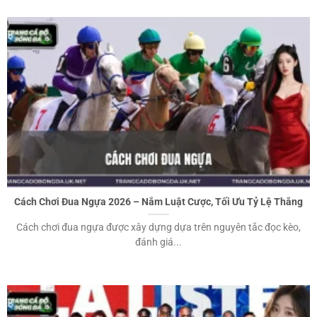
Giấy phép cá cược quốc tế đảm bảo tính hợp
pháp cao
Một
trang cá độ bóng đá
an toàn trước hết
Cách Chơi Đua Ngựa 2026 – Nắm Luật Cược, Tối Ưu Tỷ Lệ Thắng
phải có sự công nhận từ các tổ chức như
Cách chơi đua ngựa được xây dựng dựa trên nguyên tắc đọc kèo,
PAGCOR, Curacao Gaming hoặc Isle of Man.
đánh giá...
Giấy phép này là bằng chứng thép cho thấy
nhà cái
top 10 trang cá độ bóng đá uy tín
2025
hoạt động dưới sự giám sát chặt chẽ,
không có hành vi gian lận kết quả.
Khi chơi