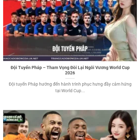
tại các địa chỉ này, quyền lợi về tiền bạc của
bạn luôn được bảo vệ bởi luật pháp quốc tế.
Nếu có bất kỳ tranh chấp nào xảy ra, tổ chức
cấp phép sẽ đứng ra phân xử công bằng cho
người chơi.
Tỷ lệ kèo đa dạng và odds cạnh tranh
Những
nhà cái bóng đá uy tín
thường cung
Đội Tuyển Pháp – Tham Vọng Đòi Lại Ngôi Vương World Cup
2026
cấp bảng kèo phong phú từ giải Ngoại hạng
Đội tuyển Pháp hướng đến hành trình phục hưng đầy cảm hứng
Anh cho đến các giải cỏ ít người biết tới.
tại World Cup...
Quan trọng nhất là tỷ lệ Odds (tỷ giá quy đổi
tiền thưởng) phải luôn ở mức cao và ổn định
so với mặt bằng chung của thị trường.
Việc
này giúp người chơi thu về lợi nhuận tối ưu
hơn trên cùng một số tiền bỏ ra đặt cược.
Ngoài ra, bảng kèo cần được cập nhật liên