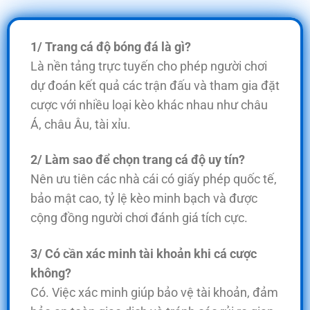
GEM88 & NET88:
Đa dạng kèo cược từ
các giải đấu lớn toàn cầu (Premier
1/ Trang cá độ bóng đá là gì?
League, World Cup).
Là nền tảng trực tuyến cho phép người chơi
dự đoán kết quả các trận đấu và tham gia đặt
Trang cá độ bóng đá là gì?
cược với nhiều loại kèo khác nhau như châu
Á, châu Âu, tài xỉu.
2/ Làm sao để chọn trang cá độ uy tín?
Nên ưu tiên các nhà cái có giấy phép quốc tế,
bảo mật cao, tỷ lệ kèo minh bạch và được
cộng đồng người chơi đánh giá tích cực.
3/ Có cần xác minh tài khoản khi cá cược
Trang cá độ bóng đá là nền tảng đặt cược trực
không?
tuyến
Có. Việc xác minh giúp bảo vệ tài khoản, đảm