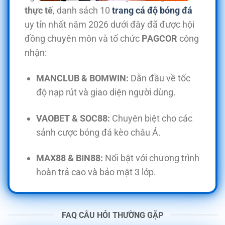
thực tế
, danh sách 10
trang cá độ bóng đá
uy tín nhất năm 2026 dưới đây đã được hội
đồng chuyên môn và tổ chức
PAGCOR
công
nhận:
MANCLUB & BOMWIN:
Dẫn đầu về tốc
độ nạp rút và giao diện người dùng.
VAOBET & SOC88:
Chuyên biệt cho các
sảnh cược bóng đá kèo châu Á.
MAX88 & BIN88:
Nổi bật với chương trình
hoàn trả cao và bảo mật 3 lớp.
DV88 & RICBET:
Hệ thống máy chủ nước
ngoài, đảm bảo đường truyền ổn định.
FAQ CÂU HỎI THƯỜNG GẶP