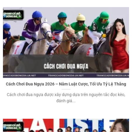
Giấy phép cá cược quốc tế đảm bảo tính hợp
pháp cao
Một
trang cá độ bóng đá
an toàn trước hết
Cách Chơi Đua Ngựa 2026 – Nắm Luật Cược, Tối Ưu Tỷ Lệ Thắng
phải có sự công nhận từ các tổ chức như
Cách chơi đua ngựa được xây dựng dựa trên nguyên tắc đọc kèo,
PAGCOR, Curacao Gaming hoặc Isle of Man.
đánh giá...
Giấy phép này là bằng chứng thép cho thấy
nhà cái
top 10 trang cá độ bóng đá uy tín
2025
hoạt động dưới sự giám sát chặt chẽ,
không có hành vi gian lận kết quả.
Khi chơi