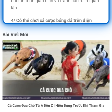
bảo an toàn giao dịch và tránh các rủi ro gian
Trang cá độ bóng đá
là một nền tảng trực
lận.
tuyến được vận hành bởi các nhà cái nhằm
cung cấp dịch vụ đặt cược cho các trận đấu
4/ Có thể chơi cá cược bóng đá trên điện
thể thao.
Tại đây, người chơi không chỉ dự
thoại không?
đoán kết quả thắng hay thua mà còn có thể
Bài Viết Mới
Hoàn toàn có. Hầu hết các trang cá độ hiện
tham gia vào hàng trăm loại kèo khác nhau
nay đều hỗ trợ giao diện mobile hoặc app
như kèo châu Á, kèo tài xỉu hay cược thẻ
riêng, giúp người chơi tham gia mọi lúc mọi
phạt
.
nơi.
Mọi hoạt động từ việc soi tỷ lệ Odds, đặt tiền
5/ Người mới nên bắt đầu cá cược như thế
đến nhận thưởng đều được thực hiện thông
nào?
qua giao diện website hoặc ứng dụng di
Nên tìm hiểu luật chơi, thử với số vốn nhỏ,
động.
Để hoạt động công khai, những nền
chọn kèo đơn giản và quản lý ngân sách hợp
tảng này phải có tiềm lực tài chính mạnh và
lý để hạn chế rủi ro.
được cấp phép bởi các tổ chức quản lý cờ
Cá Cược Đua Chó Từ A Đến Z | Hiểu Đúng Trước Khi Tham Gia
bạc quốc tế. Nó đảm bảo mọi vé cược của