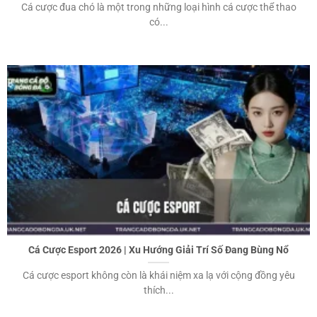
Cá cược đua chó là một trong những loại hình cá cược thể thao
bạn đều được ghi nhận và trả thưởng minh
có...
bạch theo đúng quy định.
==>
Giới Thiệu
Trang Cá Độ Bóng Đá
5 Tiêu chí đánh giá một trang cá độ
bóng đá uy tín
Để nhận diện một sân chơi chất lượng giữa
hàng ngàn thương hiệu trên thị trường,
người mới cần dựa vào các thước đo cụ thể
về pháp lý và vận hành. Dưới đây là những
tiêu chuẩn khắt khe nhất mà một
nền tảng
cá cược bóng đá
chuyên nghiệp bắt buộc
phải đáp ứng được:
Cá Cược Esport 2026 | Xu Hướng Giải Trí Số Đang Bùng Nổ
Cá cược esport không còn là khái niệm xa lạ với cộng đồng yêu
Sở hữu giấy phép quốc tế
thích...