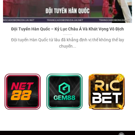
hàng đầu của các dân chơi cá cược bóng đá
chuyên nghiệp hiện nay. Các trang web
chuẩn quốc tế phải áp dụng công nghệ mã
hóa SSL 128 bit để ngăn chặn mọi sự xâm
Đội Tuyển Hàn Quốc – Kỷ Lục Châu Á Và Khát Vọng Vô Địch
nhập trái phép từ bên thứ ba.
Toàn bộ thông
Đội tuyển Hàn Quốc từ lâu đã khẳng định vị thế không thể lay
tin cá nhân và lịch sử giao dịch nạp rút tiền
chuyển...
của hội viên cần được lưu giữ trong môi
trường ngoại tuyến an toàn. Một nhà cái
chất lượng sẽ cam kết không bao giờ bán
thông tin khách hàng cho các đơn vị quảng
cáo hay tổ chức khác.
Tốc độ xử lý giao dịch nhanh
…
Một
trang cá độ bóng đá
xanh chín luôn
hiểu rằng dòng tiền của người chơi cần được
luân chuyển một cách nhanh chóng nhất.