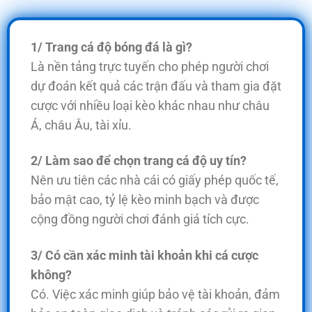
GEM88 & NET88:
Đa dạng kèo cược từ
các giải đấu lớn toàn cầu (Premier
1/ Trang cá độ bóng đá là gì?
League, World Cup).
Là nền tảng trực tuyến cho phép người chơi
dự đoán kết quả các trận đấu và tham gia đặt
Trang cá độ bóng đá là gì?
cược với nhiều loại kèo khác nhau như châu
Á, châu Âu, tài xỉu.
2/ Làm sao để chọn trang cá độ uy tín?
Nên ưu tiên các nhà cái có giấy phép quốc tế,
bảo mật cao, tỷ lệ kèo minh bạch và được
cộng đồng người chơi đánh giá tích cực.
3/ Có cần xác minh tài khoản khi cá cược
Trang cá độ bóng đá là nền tảng đặt cược trực
không?
tuyến
Có. Việc xác minh giúp bảo vệ tài khoản, đảm