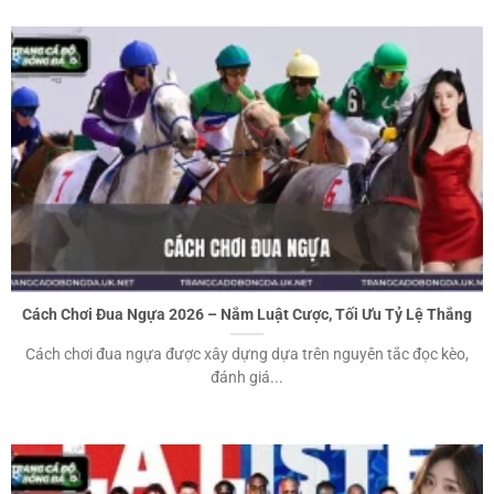
Giấy phép cá cược quốc tế đảm bảo tính hợp
pháp cao
Một
trang cá độ bóng đá
an toàn trước hết
Cách Chơi Đua Ngựa 2026 – Nắm Luật Cược, Tối Ưu Tỷ Lệ Thắng
phải có sự công nhận từ các tổ chức như
Cách chơi đua ngựa được xây dựng dựa trên nguyên tắc đọc kèo,
PAGCOR, Curacao Gaming hoặc Isle of Man.
đánh giá...
Giấy phép này là bằng chứng thép cho thấy
nhà cái
top 10 trang cá độ bóng đá uy tín
2025
hoạt động dưới sự giám sát chặt chẽ,
không có hành vi gian lận kết quả.
Khi chơi