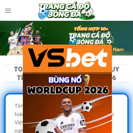
Chuyển
đến
nội
dung
×
TOP 10 TRANG CÁ ĐỘ BÓNG ĐÁ UY
TÍN - TRẢ THƯỞNG NHANH 2026
Tìm kiếm một địa chỉ cá cược thể thao an
toàn là ưu tiên hàng đầu của người chơi tại
Việt Nam. Dựa trên kết quả kiểm định
nghiêm ngặt với hơn
500 giờ trải nghiệm