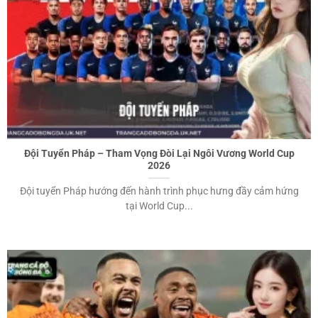
tại các địa chỉ này, quyền lợi về tiền bạc của
bạn luôn được bảo vệ bởi luật pháp quốc tế.
Nếu có bất kỳ tranh chấp nào xảy ra, tổ chức
cấp phép sẽ đứng ra phân xử công bằng cho
người chơi.
Tỷ lệ kèo đa dạng và odds cạnh tranh
Những
nhà cái bóng đá uy tín
thường cung
Đội Tuyển Pháp – Tham Vọng Đòi Lại Ngôi Vương World Cup
2026
cấp bảng kèo phong phú từ giải Ngoại hạng
Đội tuyển Pháp hướng đến hành trình phục hưng đầy cảm hứng
Anh cho đến các giải cỏ ít người biết tới.
tại World Cup...
Quan trọng nhất là tỷ lệ Odds (tỷ giá quy đổi
tiền thưởng) phải luôn ở mức cao và ổn định
so với mặt bằng chung của thị trường.
Việc
này giúp người chơi thu về lợi nhuận tối ưu
hơn trên cùng một số tiền bỏ ra đặt cược.
Ngoài ra, bảng kèo cần được cập nhật liên