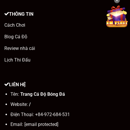
✕
Quy trình nạp tiền thông thường chỉ mất từ 1
đến 3 phút thông qua nhiều kênh như
THÔNG TIN
chuyển khoản ngân hàng hoặc ví điện tử.
Cách Chơi
Đối với lệnh rút tiền thắng cược, thời gian xử
lý không nên quá 30 phút sau khi lệnh được
Blog Cá Độ
phê duyệt. Sự minh bạch trong tài chính và
Review nhà cái
tốc độ thanh toán sòng phẳng chính là điểm
Lịch Thi Đấu
cộng lớn nhất để giữ chân khách hàng lâu
dài.
TOP #10 trang cá độ bóng đá xanh
LIÊN HỆ
chín, minh bạch nhất 2026
Tên:
Trang Cá Độ Bóng Đá
Thị trường năm 2026 chứng kiến sự trỗi dậy
Website:
/
của những
trang cá độ bóng đá
thế hệ mới
Điện Thoại: +84-972-684-531
với công nghệ hiện đại và tỷ lệ trả thưởng
Email:
[email protected]
cực cao. Nếu bạn đang tìm kiếm một bến