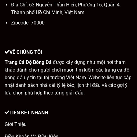
Địa Chỉ: 63 Nguyễn Thần Hiến, Phường 16, Quận 4
,
đỗ an toàn để xuống tiền cho các trận đấu
Thành phố Hồ Chí Minh, Việt Nam
thể thao, hãy tham khảo ngay danh sách
Zipcode:
70000
#10 cái tên dưới đây:
NET88 – Trang cá độ bóng đá uy tín
VỀ CHÚNG TÔI
Trang Cá Độ Bóng Đá
được xây dựng như một nơi tham
khảo dành cho người chơi muốn tìm kiếm các trang cá độ
bóng đá uy tín tại thị trường Việt Nam. Website liên tục cập
nhật danh sách nhà cái tỷ lệ kèo, lịch thi đấu và các gợi ý
lựa chọn phù hợp theo từng giải đấu.
NET88 là trang cá độ bóng đá có độ uy tín lâu
LIÊN KẾT NHANH
năm
Giới Thiệu
NET88 khởi đầu là một tập đoàn giải trí tại
Điều Khoản Và Điều Kiện