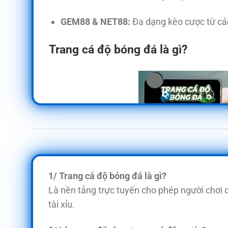
GEM88 & NET88:
Đa dạng kèo cược từ các
Trang cá độ bóng đá là gì?
1/ Trang cá độ bóng đá là gì?
Là nền tảng trực tuyến cho phép người chơi 
tài xỉu.