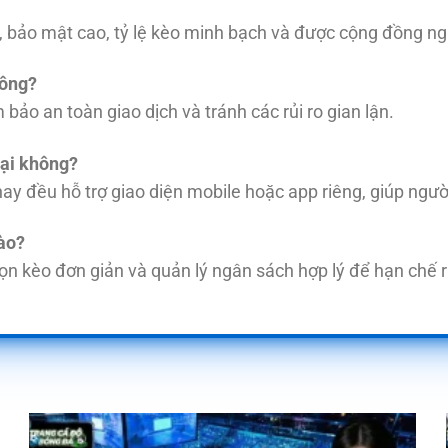
, bảo mật cao, tỷ lệ kèo minh bạch và được cộng đồng ngư
hông?
Trang cá độ bóng đá là nền tảng đặt cược trực tuyến
bảo an toàn giao dịch và tránh các rủi ro gian lận.
oại không?
yến được vận hành bởi các nhà cái nhằm cung cấp dịch v
ay đều hỗ trợ giao diện mobile hoặc app riêng, giúp người
hắng hay thua mà còn có thể tham gia vào hàng trăm loại 
ào?
họn kèo đơn giản và quản lý ngân sách hợp lý để hạn chế rủ
iền đến nhận thưởng đều được thực hiện thông qua giao di
tiềm lực tài chính mạnh và được cấp phép bởi các tổ chứ
ng minh bạch theo đúng quy định.
==>
Giới Thiệu Trang 
ang cá độ bóng đá uy tín
àng ngàn thương hiệu trên thị trường, người mới cần dựa 