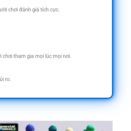
ời chơi đánh giá tích cực.
ụ đặt cược cho các trận đấu thể thao.
Tại
 chơi tham gia mọi lúc mọi nơi.
kèo khác nhau như kèo châu Á, kèo tài xỉu
i ro.
ện website hoặc ứng dụng di động.
Để hoạt
c quản lý cờ bạc quốc tế. Nó đảm bảo mọi vé
Cá Độ Bóng Đá
vào các thước đo cụ thể về pháp lý và vận