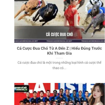
hành. Dưới đây là những tiêu chuẩn khắt k
Sở hữu giấy phép quốc tế
Cá Cược Đua Chó Từ A Đến Z | Hiểu Đúng Trước
Khi Tham Gia
Cá cược đua chó là một trong những loại hình cá cược thể
thao có...