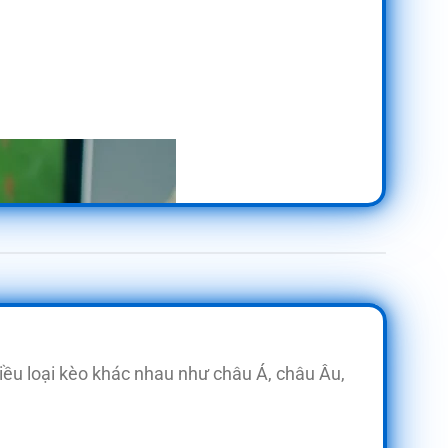
iều loại kèo khác nhau như châu Á, châu Âu,