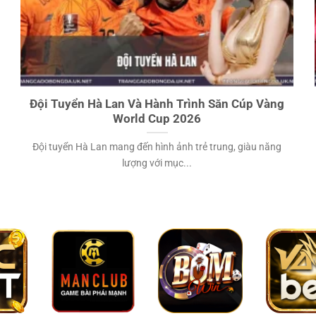
Giấy phép cá cược quốc tế đảm bảo tính hợp pháp cao
Đội Tuyển Hà Lan Và Hành Trình Săn Cúp Vàng
phải có sự công nhận từ các tổ chức như PAGCOR, Curacao
World Cup 2026
ng cá độ bóng đá uy tín 2025
hoạt động dưới sự giám sát 
ền bạc của bạn luôn được bảo vệ bởi luật pháp quốc tế. Nếu
Đội tuyển Hà Lan mang đến hình ảnh trẻ trung, giàu năng
lượng với mục...
i chơi.
ranh
p bảng kèo phong phú từ giải Ngoại hạng Anh cho đến các g
 luôn ở mức cao và ổn định so với mặt bằng chung của thị t
 đặt cược. Ngoài ra, bảng kèo cần được cập nhật liên tục 