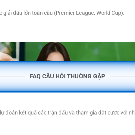
 giải đấu lớn toàn cầu (Premier League, World Cup).
FAQ CÂU HỎI THƯỜNG GẶP
dự đoán kết quả các trận đấu và tham gia đặt cược với nh