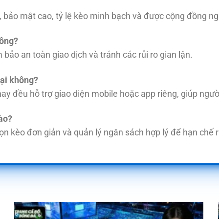
, bảo mật cao, tỷ lệ kèo minh bạch và được cộng đồng ngư
hông?
Trang cá độ bóng đá là nền tảng đặt cược trực tuyến
bảo an toàn giao dịch và tránh các rủi ro gian lận.
oại không?
yến được vận hành bởi các nhà cái nhằm cung cấp dịch v
ay đều hỗ trợ giao diện mobile hoặc app riêng, giúp người
hắng hay thua mà còn có thể tham gia vào hàng trăm loại 
ào?
họn kèo đơn giản và quản lý ngân sách hợp lý để hạn chế rủ
iền đến nhận thưởng đều được thực hiện thông qua giao di
tiềm lực tài chính mạnh và được cấp phép bởi các tổ chứ
ng minh bạch theo đúng quy định.
==>
Giới Thiệu Trang 
ang cá độ bóng đá uy tín
àng ngàn thương hiệu trên thị trường, người mới cần dựa 