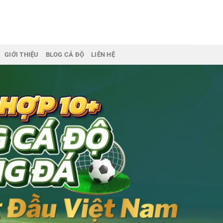
GIỚI THIỆU
BLOG CÁ ĐỘ
LIÊN HỆ