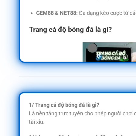
GEM88 & NET88:
Đa dạng kèo cược từ các
Trang cá độ bóng đá là gì?
1/ Trang cá độ bóng đá là gì?
Là nền tảng trực tuyến cho phép người chơi 
tài xỉu.