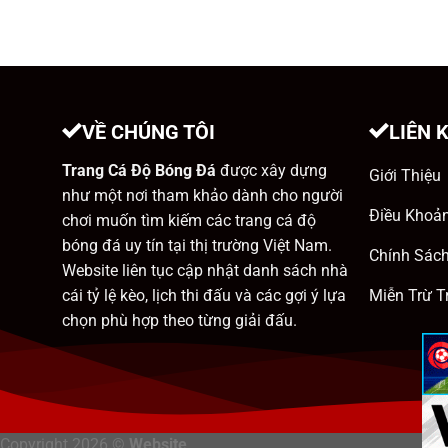
Hệ thống bảo mật tuyệt đối
VỀ CHÚNG TÔI
LIÊN 
Trang Cá Độ Bóng Đá
được xây dựng
Giới Thiệu
như một nơi tham khảo dành cho người
Điều Khoản
chơi muốn tìm kiếm các trang cá độ
bóng đá uy tín tại thị trường Việt Nam.
Chính Sác
Website liên tục cập nhật danh sách nhà
Miễn Trừ 
cái tỷ lệ kèo, lịch thi đấu và các gợi ý lựa
chọn phù hợp theo từng giải đấu.
Copyright 2026 ©
Website