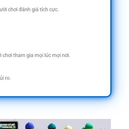
ời chơi đánh giá tích cực.
ụ đặt cược cho các trận đấu thể thao.
Tại
 chơi tham gia mọi lúc mọi nơi.
kèo khác nhau như kèo châu Á, kèo tài xỉu
i ro.
ện website hoặc ứng dụng di động.
Để hoạt
c quản lý cờ bạc quốc tế. Nó đảm bảo mọi vé
Cá Độ Bóng Đá
vào các thước đo cụ thể về pháp lý và vận