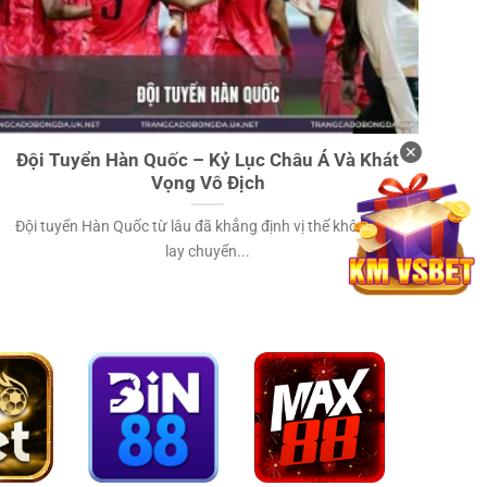
✕
Đội Tuyển Hàn Quốc – Kỷ Lục Châu Á Và Khát
 Gaming hoặc Isle of Man. Giấy phép này là
Vọng Vô Địch
chặt chẽ, không có hành vi gian lận kết quả.
 có bất kỳ tranh chấp nào xảy ra, tổ chức cấp
Đội tuyển Hàn Quốc từ lâu đã khẳng định vị thế không thể
lay chuyển...
iải cỏ ít người biết tới. Quan trọng nhất là
rường.
Việc này giúp người chơi thu về lợi
theo diễn biến thực tế của trận đấu để phục