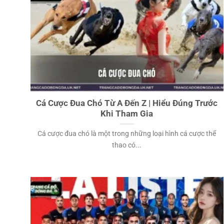
hành. Dưới đây là những tiêu chuẩn khắt k
Sở hữu giấy phép quốc tế
Cá Cược Đua Chó Từ A Đến Z | Hiểu Đúng Trước
Khi Tham Gia
Cá cược đua chó là một trong những loại hình cá cược thể
thao có...