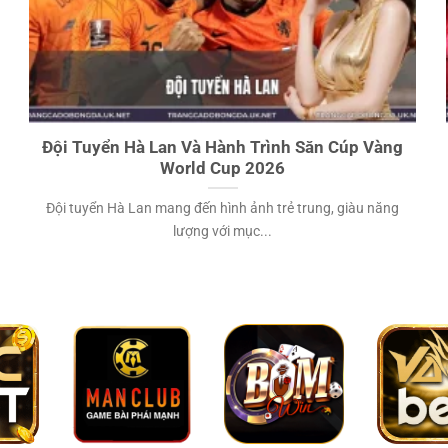
Giấy phép cá cược quốc tế đảm bảo tính hợp pháp cao
Đội Tuyển Hà Lan Và Hành Trình Săn Cúp Vàng
phải có sự công nhận từ các tổ chức như PAGCOR, Curacao
World Cup 2026
ng cá độ bóng đá uy tín 2025
hoạt động dưới sự giám sát 
ền bạc của bạn luôn được bảo vệ bởi luật pháp quốc tế. Nếu
Đội tuyển Hà Lan mang đến hình ảnh trẻ trung, giàu năng
lượng với mục...
i chơi.
ranh
p bảng kèo phong phú từ giải Ngoại hạng Anh cho đến các g
 luôn ở mức cao và ổn định so với mặt bằng chung của thị t
 đặt cược. Ngoài ra, bảng kèo cần được cập nhật liên tục 