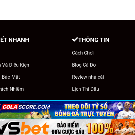
KẾT NHANH
THÔNG TIN
Cách Chơi
 Và Điều Kiện
Blog Cá Độ
h Bảo Mật
Review nhà cái
Trách Nhiệm
Lịch Thi Đấu
×
×
×