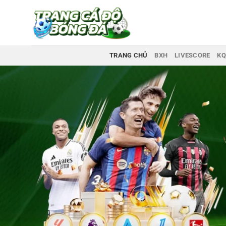
Chuyển
đến
nội
dung
TRANG CHỦ
BXH
LIVESCORE
KQ