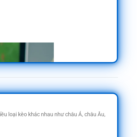
iều loại kèo khác nhau như châu Á, châu Âu,