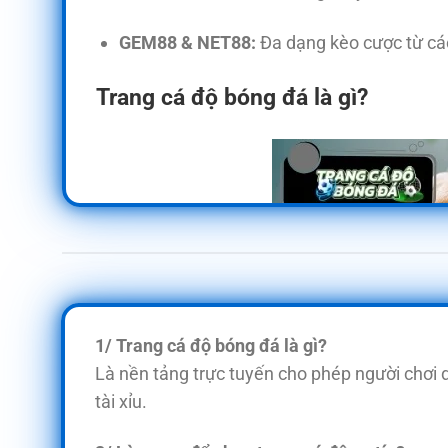
GEM88 & NET88:
Đa dạng kèo cược từ các
Trang cá độ bóng đá là gì?
1/ Trang cá độ bóng đá là gì?
Là nền tảng trực tuyến cho phép người chơi 
tài xỉu.