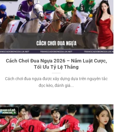
ắt buộc phải đáp ứng được:
Cách Chơi Đua Ngựa 2026 – Nắm Luật Cược,
Tối Ưu Tỷ Lệ Thắng
Cách chơi đua ngựa được xây dựng dựa trên nguyên tắc
đọc kèo, đánh giá...