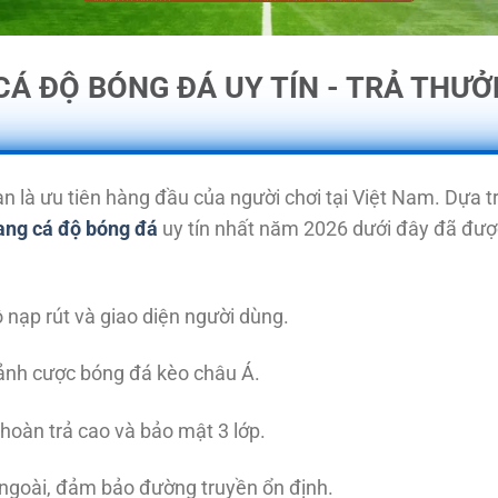
CÁ ĐỘ BÓNG ĐÁ UY TÍN - TRẢ THƯ
àn là ưu tiên hàng đầu của người chơi tại Việt Nam. Dựa 
ang cá độ bóng đá
uy tín nhất năm 2026 dưới đây đã đư
 nạp rút và giao diện người dùng.
ảnh cược bóng đá kèo châu Á.
 hoàn trả cao và bảo mật 3 lớp.
goài, đảm bảo đường truyền ổn định.