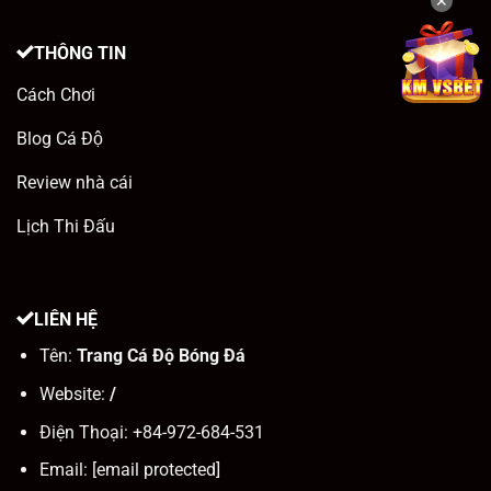
✕
Quy trình nạp tiền thông thường chỉ mất từ 1
đến 3 phút thông qua nhiều kênh như
THÔNG TIN
chuyển khoản ngân hàng hoặc ví điện tử.
Cách Chơi
Đối với lệnh rút tiền thắng cược, thời gian xử
lý không nên quá 30 phút sau khi lệnh được
Blog Cá Độ
phê duyệt. Sự minh bạch trong tài chính và
Review nhà cái
tốc độ thanh toán sòng phẳng chính là điểm
Lịch Thi Đấu
cộng lớn nhất để giữ chân khách hàng lâu
dài.
TOP #10 trang cá độ bóng đá xanh
LIÊN HỆ
chín, minh bạch nhất 2026
Tên:
Trang Cá Độ Bóng Đá
Thị trường năm 2026 chứng kiến sự trỗi dậy
Website:
/
của những
trang cá độ bóng đá
thế hệ mới
Điện Thoại: +84-972-684-531
với công nghệ hiện đại và tỷ lệ trả thưởng
Email:
[email protected]
cực cao. Nếu bạn đang tìm kiếm một bến