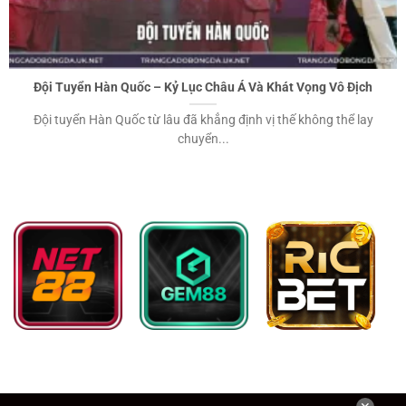
hàng đầu của các dân chơi cá cược bóng đá
chuyên nghiệp hiện nay. Các trang web
chuẩn quốc tế phải áp dụng công nghệ mã
hóa SSL 128 bit để ngăn chặn mọi sự xâm
Đội Tuyển Hàn Quốc – Kỷ Lục Châu Á Và Khát Vọng Vô Địch
nhập trái phép từ bên thứ ba.
Toàn bộ thông
Đội tuyển Hàn Quốc từ lâu đã khẳng định vị thế không thể lay
tin cá nhân và lịch sử giao dịch nạp rút tiền
chuyển...
của hội viên cần được lưu giữ trong môi
trường ngoại tuyến an toàn. Một nhà cái
chất lượng sẽ cam kết không bao giờ bán
thông tin khách hàng cho các đơn vị quảng
cáo hay tổ chức khác.
Tốc độ xử lý giao dịch nhanh
…
Một
trang cá độ bóng đá
xanh chín luôn
hiểu rằng dòng tiền của người chơi cần được
luân chuyển một cách nhanh chóng nhất.