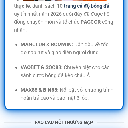
thực tế
, danh sách 10
trang cá độ bóng đá
uy tín nhất năm 2026 dưới đây đã được hội
đồng chuyên môn và tổ chức
PAGCOR
công
nhận:
MANCLUB & BOMWIN:
Dẫn đầu về tốc
độ nạp rút và giao diện người dùng.
VAOBET & SOC88:
Chuyên biệt cho các
sảnh cược bóng đá kèo châu Á.
MAX88 & BIN88:
Nổi bật với chương trình
hoàn trả cao và bảo mật 3 lớp.
DV88 & RICBET:
Hệ thống máy chủ nước
ngoài, đảm bảo đường truyền ổn định.
FAQ CÂU HỎI THƯỜNG GẶP