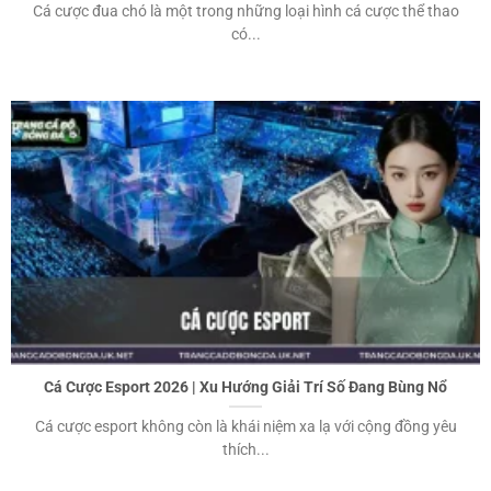
Cá cược đua chó là một trong những loại hình cá cược thể thao
bạn đều được ghi nhận và trả thưởng minh
có...
bạch theo đúng quy định.
==>
Giới Thiệu
Trang Cá Độ Bóng Đá
5 Tiêu chí đánh giá một trang cá độ
bóng đá uy tín
Để nhận diện một sân chơi chất lượng giữa
hàng ngàn thương hiệu trên thị trường,
người mới cần dựa vào các thước đo cụ thể
về pháp lý và vận hành. Dưới đây là những
tiêu chuẩn khắt khe nhất mà một
nền tảng
cá cược bóng đá
chuyên nghiệp bắt buộc
phải đáp ứng được:
Cá Cược Esport 2026 | Xu Hướng Giải Trí Số Đang Bùng Nổ
Cá cược esport không còn là khái niệm xa lạ với cộng đồng yêu
Sở hữu giấy phép quốc tế
thích...