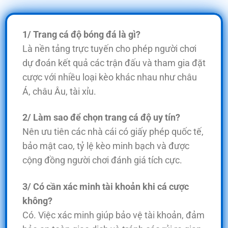
GEM88 & NET88:
Đa dạng kèo cược từ
các giải đấu lớn toàn cầu (Premier
1/ Trang cá độ bóng đá là gì?
League, World Cup).
Là nền tảng trực tuyến cho phép người chơi
dự đoán kết quả các trận đấu và tham gia đặt
Trang cá độ bóng đá là gì?
cược với nhiều loại kèo khác nhau như châu
Á, châu Âu, tài xỉu.
2/ Làm sao để chọn trang cá độ uy tín?
Nên ưu tiên các nhà cái có giấy phép quốc tế,
bảo mật cao, tỷ lệ kèo minh bạch và được
cộng đồng người chơi đánh giá tích cực.
3/ Có cần xác minh tài khoản khi cá cược
Trang cá độ bóng đá là nền tảng đặt cược trực
không?
tuyến
Có. Việc xác minh giúp bảo vệ tài khoản, đảm