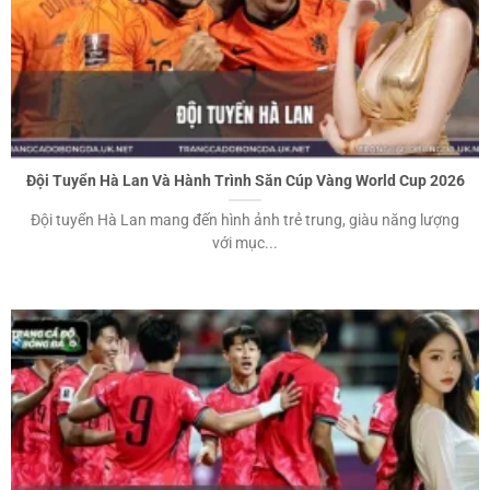
tục theo diễn biến thực tế của trận đấu để
phục vụ nhu cầu đánh rung.
Hệ thống bảo mật tuyệt đối
Đội Tuyển Hà Lan Và Hành Trình Săn Cúp Vàng World Cup 2026
Đội tuyển Hà Lan mang đến hình ảnh trẻ trung, giàu năng lượng
với mục...
Hệ thống bảo mật thông tin giúp người chơi
luôn an toàn
Yếu tố an toàn dữ liệu luôn là mối quan tâm