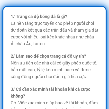
GEM88 & NET88:
Đa dạng kèo cược từ
các giải đấu lớn toàn cầu (Premier
1/ Trang cá độ bóng đá là gì?
League, World Cup).
Là nền tảng trực tuyến cho phép người chơi
dự đoán kết quả các trận đấu và tham gia đặt
Trang cá độ bóng đá là gì?
cược với nhiều loại kèo khác nhau như châu
Á, châu Âu, tài xỉu.
2/ Làm sao để chọn trang cá độ uy tín?
Nên ưu tiên các nhà cái có giấy phép quốc tế,
bảo mật cao, tỷ lệ kèo minh bạch và được
cộng đồng người chơi đánh giá tích cực.
3/ Có cần xác minh tài khoản khi cá cược
Trang cá độ bóng đá là nền tảng đặt cược trực
không?
tuyến
Có. Việc xác minh giúp bảo vệ tài khoản, đảm