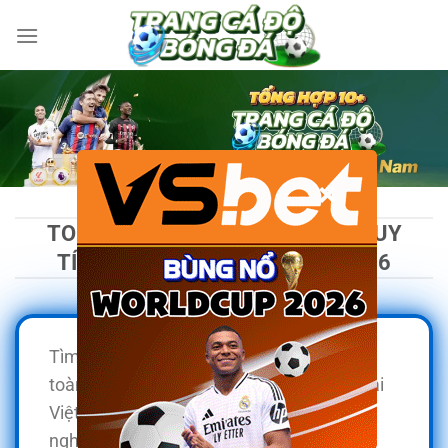
Chuyển
đến
nội
dung
×
TOP 10 TRANG CÁ ĐỘ BÓNG ĐÁ UY
TÍN - TRẢ THƯỞNG NHANH 2026
Tìm kiếm một địa chỉ cá cược thể thao an
toàn là ưu tiên hàng đầu của người chơi tại
Việt Nam. Dựa trên kết quả kiểm định
nghiêm ngặt với hơn
500 giờ trải nghiệm