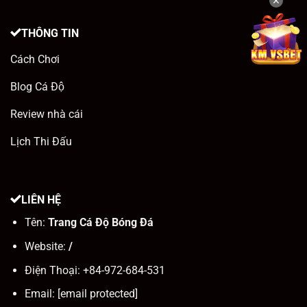
✕
Quy trình nạp tiền thông thường chỉ mất từ 1
đến 3 phút thông qua nhiều kênh như
THÔNG TIN
chuyển khoản ngân hàng hoặc ví điện tử.
Cách Chơi
Đối với lệnh rút tiền thắng cược, thời gian xử
lý không nên quá 30 phút sau khi lệnh được
Blog Cá Độ
phê duyệt. Sự minh bạch trong tài chính và
Review nhà cái
tốc độ thanh toán sòng phẳng chính là điểm
Lịch Thi Đấu
cộng lớn nhất để giữ chân khách hàng lâu
dài.
TOP #10 trang cá độ bóng đá xanh
LIÊN HỆ
chín, minh bạch nhất 2026
Tên:
Trang Cá Độ Bóng Đá
Thị trường năm 2026 chứng kiến sự trỗi dậy
Website:
/
của những
trang cá độ bóng đá
thế hệ mới
Điện Thoại: +84-972-684-531
với công nghệ hiện đại và tỷ lệ trả thưởng
Email:
[email protected]
cực cao. Nếu bạn đang tìm kiếm một bến