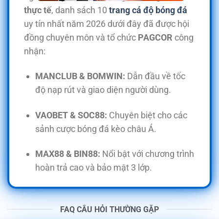
thực tế
, danh sách 10
trang cá độ bóng đá
uy tín nhất năm 2026 dưới đây đã được hội
đồng chuyên môn và tổ chức
PAGCOR
công
nhận:
MANCLUB & BOMWIN:
Dẫn đầu về tốc
độ nạp rút và giao diện người dùng.
VAOBET & SOC88:
Chuyên biệt cho các
sảnh cược bóng đá kèo châu Á.
MAX88 & BIN88:
Nổi bật với chương trình
hoàn trả cao và bảo mật 3 lớp.
DV88 & RICBET:
Hệ thống máy chủ nước
ngoài, đảm bảo đường truyền ổn định.
FAQ CÂU HỎI THƯỜNG GẶP