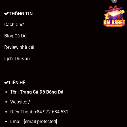
✕
Quy trình nạp tiền thông thường chỉ mất từ 1
đến 3 phút thông qua nhiều kênh như
THÔNG TIN
chuyển khoản ngân hàng hoặc ví điện tử.
Cách Chơi
Đối với lệnh rút tiền thắng cược, thời gian xử
lý không nên quá 30 phút sau khi lệnh được
Blog Cá Độ
phê duyệt. Sự minh bạch trong tài chính và
Review nhà cái
tốc độ thanh toán sòng phẳng chính là điểm
Lịch Thi Đấu
cộng lớn nhất để giữ chân khách hàng lâu
dài.
TOP #10 trang cá độ bóng đá xanh
LIÊN HỆ
chín, minh bạch nhất 2026
Tên:
Trang Cá Độ Bóng Đá
Thị trường năm 2026 chứng kiến sự trỗi dậy
Website:
/
của những
trang cá độ bóng đá
thế hệ mới
Điện Thoại: +84-972-684-531
với công nghệ hiện đại và tỷ lệ trả thưởng
Email:
[email protected]
cực cao. Nếu bạn đang tìm kiếm một bến