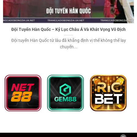
hàng đầu của các dân chơi cá cược bóng đá
chuyên nghiệp hiện nay. Các trang web
chuẩn quốc tế phải áp dụng công nghệ mã
hóa SSL 128 bit để ngăn chặn mọi sự xâm
Đội Tuyển Hàn Quốc – Kỷ Lục Châu Á Và Khát Vọng Vô Địch
nhập trái phép từ bên thứ ba.
Toàn bộ thông
Đội tuyển Hàn Quốc từ lâu đã khẳng định vị thế không thể lay
tin cá nhân và lịch sử giao dịch nạp rút tiền
chuyển...
của hội viên cần được lưu giữ trong môi
trường ngoại tuyến an toàn. Một nhà cái
chất lượng sẽ cam kết không bao giờ bán
thông tin khách hàng cho các đơn vị quảng
cáo hay tổ chức khác.
Tốc độ xử lý giao dịch nhanh
Một
trang cá độ bóng đá
xanh chín luôn
hiểu rằng dòng tiền của người chơi cần được
luân chuyển một cách nhanh chóng nhất.