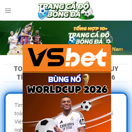
Chuyển
đến
nội
dung
×
TOP 10 TRANG CÁ ĐỘ BÓNG ĐÁ UY
TÍN - TRẢ THƯỞNG NHANH 2026
Tìm kiếm một địa chỉ cá cược thể thao an
toàn là ưu tiên hàng đầu của người chơi tại
Việt Nam. Dựa trên kết quả kiểm định
nghiêm ngặt với hơn
500 giờ trải nghiệm