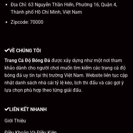
Địa Chỉ: 63 Nguyễn Thần Hiến, Phường 16, Quận 4
,
đỗ an toàn để xuống tiền cho các trận đấu
Thành phố Hồ Chí Minh, Việt Nam
thể thao, hãy tham khảo ngay danh sách
Zipcode:
70000
#10 cái tên dưới đây:
NET88 – Trang cá độ bóng đá uy tín
VỀ CHÚNG TÔI
Trang Cá Độ Bóng Đá
được xây dựng như một nơi tham
khảo dành cho người chơi muốn tìm kiếm các trang cá độ
bóng đá uy tín tại thị trường Việt Nam. Website liên tục cập
nhật danh sách nhà cái tỷ lệ kèo, lịch thi đấu và các gợi ý
lựa chọn phù hợp theo từng giải đấu.
NET88 là trang cá độ bóng đá có độ uy tín lâu
LIÊN KẾT NHANH
năm
Giới Thiệu
NET88 khởi đầu là một tập đoàn giải trí tại
Điều Khoản Và Điều Kiện