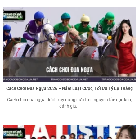
Giấy phép cá cược quốc tế đảm bảo tính hợp
pháp cao
Một
trang cá độ bóng đá
an toàn trước hết
Cách Chơi Đua Ngựa 2026 – Nắm Luật Cược, Tối Ưu Tỷ Lệ Thắng
phải có sự công nhận từ các tổ chức như
Cách chơi đua ngựa được xây dựng dựa trên nguyên tắc đọc kèo,
PAGCOR, Curacao Gaming hoặc Isle of Man.
đánh giá...
Giấy phép này là bằng chứng thép cho thấy
nhà cái
top 10 trang cá độ bóng đá uy tín
2025
hoạt động dưới sự giám sát chặt chẽ,
không có hành vi gian lận kết quả.
Khi chơi