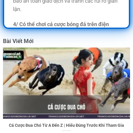
bảo an toàn giao dịch và tránh các rủi ro gian
Trang cá độ bóng đá
là một nền tảng trực
lận.
tuyến được vận hành bởi các nhà cái nhằm
cung cấp dịch vụ đặt cược cho các trận đấu
4/ Có thể chơi cá cược bóng đá trên điện
thể thao.
Tại đây, người chơi không chỉ dự
thoại không?
đoán kết quả thắng hay thua mà còn có thể
Bài Viết Mới
Hoàn toàn có. Hầu hết các trang cá độ hiện
tham gia vào hàng trăm loại kèo khác nhau
nay đều hỗ trợ giao diện mobile hoặc app
như kèo châu Á, kèo tài xỉu hay cược thẻ
riêng, giúp người chơi tham gia mọi lúc mọi
phạt
.
nơi.
Mọi hoạt động từ việc soi tỷ lệ Odds, đặt tiền
5/ Người mới nên bắt đầu cá cược như thế
đến nhận thưởng đều được thực hiện thông
nào?
qua giao diện website hoặc ứng dụng di
Nên tìm hiểu luật chơi, thử với số vốn nhỏ,
động.
Để hoạt động công khai, những nền
chọn kèo đơn giản và quản lý ngân sách hợp
tảng này phải có tiềm lực tài chính mạnh và
lý để hạn chế rủi ro.
được cấp phép bởi các tổ chức quản lý cờ
Cá Cược Đua Chó Từ A Đến Z | Hiểu Đúng Trước Khi Tham Gia
bạc quốc tế. Nó đảm bảo mọi vé cược của