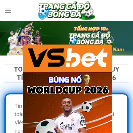
Chuyển
đến
nội
dung
×
TOP 10 TRANG CÁ ĐỘ BÓNG ĐÁ UY
TÍN - TRẢ THƯỞNG NHANH 2026
Tìm kiếm một địa chỉ cá cược thể thao an
toàn là ưu tiên hàng đầu của người chơi tại
Việt Nam. Dựa trên kết quả kiểm định
nghiêm ngặt với hơn
500 giờ trải nghiệm