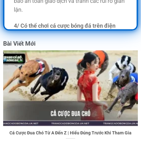
bảo an toàn giao dịch và tránh các rủi ro gian
Trang cá độ bóng đá
là một nền tảng trực
lận.
tuyến được vận hành bởi các nhà cái nhằm
cung cấp dịch vụ đặt cược cho các trận đấu
4/ Có thể chơi cá cược bóng đá trên điện
thể thao.
Tại đây, người chơi không chỉ dự
thoại không?
đoán kết quả thắng hay thua mà còn có thể
Bài Viết Mới
Hoàn toàn có. Hầu hết các trang cá độ hiện
tham gia vào hàng trăm loại kèo khác nhau
nay đều hỗ trợ giao diện mobile hoặc app
như kèo châu Á, kèo tài xỉu hay cược thẻ
riêng, giúp người chơi tham gia mọi lúc mọi
phạt
.
nơi.
Mọi hoạt động từ việc soi tỷ lệ Odds, đặt tiền
5/ Người mới nên bắt đầu cá cược như thế
đến nhận thưởng đều được thực hiện thông
nào?
qua giao diện website hoặc ứng dụng di
Nên tìm hiểu luật chơi, thử với số vốn nhỏ,
động.
Để hoạt động công khai, những nền
chọn kèo đơn giản và quản lý ngân sách hợp
tảng này phải có tiềm lực tài chính mạnh và
lý để hạn chế rủi ro.
được cấp phép bởi các tổ chức quản lý cờ
Cá Cược Đua Chó Từ A Đến Z | Hiểu Đúng Trước Khi Tham Gia
bạc quốc tế. Nó đảm bảo mọi vé cược của