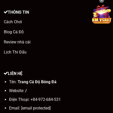
✕
Quy trình nạp tiền thông thường chỉ mất từ 1
đến 3 phút thông qua nhiều kênh như
THÔNG TIN
chuyển khoản ngân hàng hoặc ví điện tử.
Cách Chơi
Đối với lệnh rút tiền thắng cược, thời gian xử
lý không nên quá 30 phút sau khi lệnh được
Blog Cá Độ
phê duyệt. Sự minh bạch trong tài chính và
Review nhà cái
tốc độ thanh toán sòng phẳng chính là điểm
Lịch Thi Đấu
cộng lớn nhất để giữ chân khách hàng lâu
dài.
TOP #10 trang cá độ bóng đá xanh
LIÊN HỆ
chín, minh bạch nhất 2026
Tên:
Trang Cá Độ Bóng Đá
Thị trường năm 2026 chứng kiến sự trỗi dậy
Website:
/
của những
trang cá độ bóng đá
thế hệ mới
Điện Thoại: +84-972-684-531
với công nghệ hiện đại và tỷ lệ trả thưởng
Email:
[email protected]
cực cao. Nếu bạn đang tìm kiếm một bến