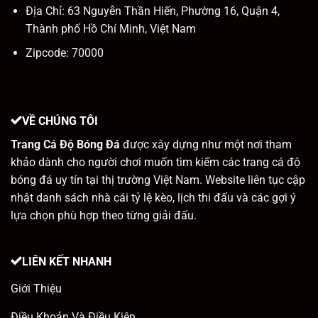
Địa Chỉ: 63 Nguyễn Thần Hiến, Phường 16, Quận 4
,
đỗ an toàn để xuống tiền cho các trận đấu
Thành phố Hồ Chí Minh, Việt Nam
thể thao, hãy tham khảo ngay danh sách
Zipcode:
70000
#10 cái tên dưới đây:
NET88 – Trang cá độ bóng đá uy tín
VỀ CHÚNG TÔI
Trang Cá Độ Bóng Đá
được xây dựng như một nơi tham
khảo dành cho người chơi muốn tìm kiếm các trang cá độ
bóng đá uy tín tại thị trường Việt Nam. Website liên tục cập
nhật danh sách nhà cái tỷ lệ kèo, lịch thi đấu và các gợi ý
lựa chọn phù hợp theo từng giải đấu.
NET88 là trang cá độ bóng đá có độ uy tín lâu
LIÊN KẾT NHANH
năm
Giới Thiệu
NET88 khởi đầu là một tập đoàn giải trí tại
Điều Khoản Và Điều Kiện