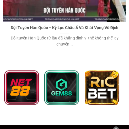
hàng đầu của các dân chơi cá cược bóng đá
chuyên nghiệp hiện nay. Các trang web
chuẩn quốc tế phải áp dụng công nghệ mã
hóa SSL 128 bit để ngăn chặn mọi sự xâm
Đội Tuyển Hàn Quốc – Kỷ Lục Châu Á Và Khát Vọng Vô Địch
nhập trái phép từ bên thứ ba.
Toàn bộ thông
Đội tuyển Hàn Quốc từ lâu đã khẳng định vị thế không thể lay
tin cá nhân và lịch sử giao dịch nạp rút tiền
chuyển...
của hội viên cần được lưu giữ trong môi
trường ngoại tuyến an toàn. Một nhà cái
chất lượng sẽ cam kết không bao giờ bán
thông tin khách hàng cho các đơn vị quảng
cáo hay tổ chức khác.
Tốc độ xử lý giao dịch nhanh
…
Một
trang cá độ bóng đá
xanh chín luôn
hiểu rằng dòng tiền của người chơi cần được
luân chuyển một cách nhanh chóng nhất.