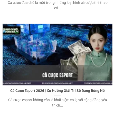
Cá cược đua chó là một trong những loại hình cá cược thể thao
bạn đều được ghi nhận và trả thưởng minh
có...
bạch theo đúng quy định.
==>
Giới Thiệu
Trang Cá Độ Bóng Đá
5 Tiêu chí đánh giá một trang cá độ
bóng đá uy tín
Để nhận diện một sân chơi chất lượng giữa
hàng ngàn thương hiệu trên thị trường,
người mới cần dựa vào các thước đo cụ thể
về pháp lý và vận hành. Dưới đây là những
tiêu chuẩn khắt khe nhất mà một
nền tảng
cá cược bóng đá
chuyên nghiệp bắt buộc
phải đáp ứng được:
Cá Cược Esport 2026 | Xu Hướng Giải Trí Số Đang Bùng Nổ
Cá cược esport không còn là khái niệm xa lạ với cộng đồng yêu
Sở hữu giấy phép quốc tế
thích...